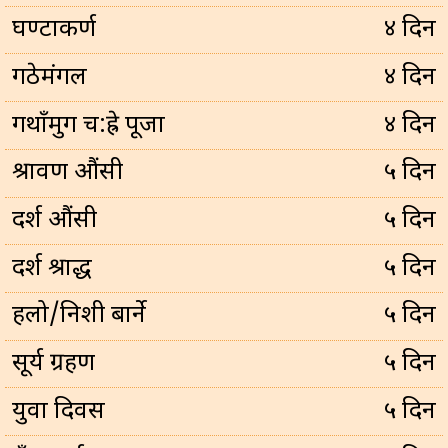
घण्टाकर्ण
४ दिन
गठेमंगल
४ दिन
गथाँमुग च:ह्रे पूजा
४ दिन
श्रावण औंसी
५ दिन
दर्श औंसी
५ दिन
दर्श श्राद्ध
५ दिन
हलो/निशी बार्ने
५ दिन
सूर्य ग्रहण
५ दिन
युवा दिवस
५ दिन