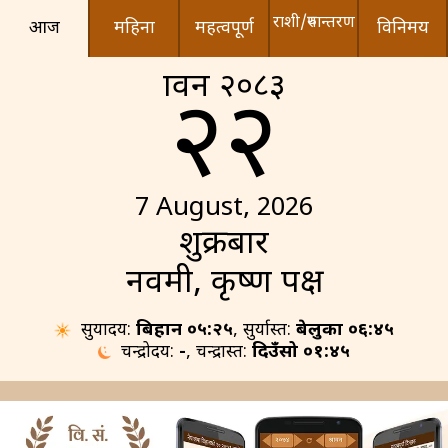
राशी/रुपान्तरण
आज
महिना
महत्वपूर्ण
विनिमय
श्रावन २०८३
२२
7 August, 2026
शुक्रबार
नवमी, कृष्ण पक्ष
सुर्योदय:
बिहान ०५:२५
, सुर्यास्त:
बेलुका ०६:४५
चन्द्रोदय:
-
, चन्द्रास्त:
दिउँसो ०१:४५