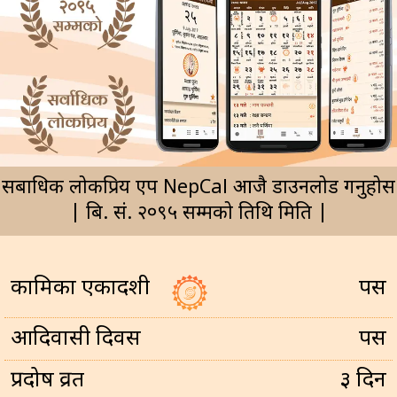
सर्बाधिक लोकप्रिय एप NepCal आजै डाउनलोड गर्नुहोस
| बि. सं. २०९५ सम्मको तिथि मिति |
कामिका एकादशी
पर्सि
आदिवासी दिवस
पर्सि
प्रदोष व्रत
३ दिन