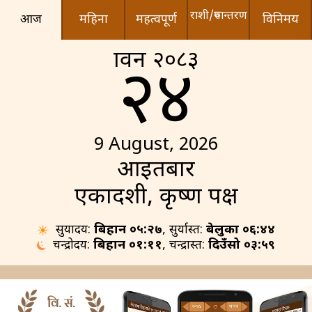
राशी/रुपान्तरण
आज
महिना
महत्वपूर्ण
विनिमय
श्रावन २०८३
२४
9 August, 2026
आइतबार
एकादशी, कृष्ण पक्ष
सुर्योदय:
बिहान ०५:२७
, सुर्यास्त:
बेलुका ०६:४४
चन्द्रोदय:
बिहान ०१:११
, चन्द्रास्त:
दिउँसो ०३:५९