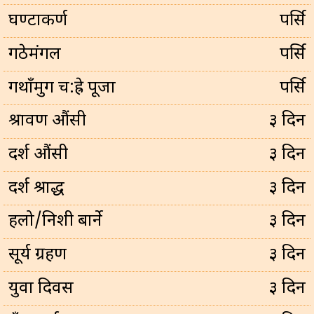
घण्टाकर्ण
पर्सि
गठेमंगल
पर्सि
गथाँमुग च:ह्रे पूजा
पर्सि
श्रावण औंसी
३ दिन
दर्श औंसी
३ दिन
दर्श श्राद्ध
३ दिन
हलो/निशी बार्ने
३ दिन
सूर्य ग्रहण
३ दिन
युवा दिवस
३ दिन