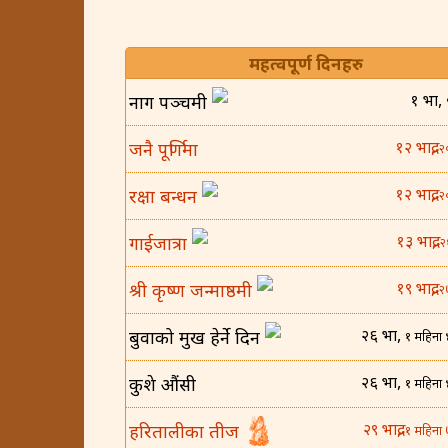
महत्वपूर्ण दिनहरु
१ भाद्र,
नाग पञ्चमी
१२ भाद्र,
जनै पूर्णिमा
२
१२ भाद्र,
रक्षा बन्धन
२
१३ भाद्र,
गाईजात्रा
२
१९ भाद्र,
श्री कृष्ण जन्माष्ठमी
२
२६ भाद्र,
बुवाको मुख हेर्ने दिन
१ महिना 
२६ भाद्र,
कुशे औंसी
१ महिना 
२९ भाद्र,
हरितालीका तीज
१ महिना 