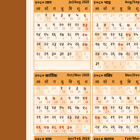
२०८० श्रावन
Jul/Aug 2023
२०८० भाद्र
Aug/Sep
आ
सो
मं
बु
बि
शु
श
आ
सो
मं
बु
बि
शु
३१
१
२
३
४
५
२८
२९
३०
३१
३२
१
६
16
17
18
19
20
21
13
14
15
16
17
18
22
७
८
९
१०
११
१२
३
४
५
६
८
१३
७
23
24
25
26
27
28
20
21
22
23
25
29
24
१४
१५
१६
१७
१८
१९
१०
११
१२
१३
१५
२०
१४
30
31
1
2
3
4
27
28
29
30
1
5
31
२१
२२
२३
२४
२५
२६
१७
१८
१९
२१
२२
२७
२०
6
7
8
9
10
11
3
4
5
7
8
12
6
२८
२९
३०
३१
३२
१
२
२४
२५
२६
२७
२८
२९
13
14
15
16
17
18
19
10
11
12
13
14
15
३१
१
२
३
४
५
17
18
19
20
21
22
२०८० कार्तिक
Oct/Nov 2023
२०८० मंसिर
Nov/Dec
आ
सो
मं
बु
बि
शु
श
आ
सो
मं
बु
बि
शु
२८
२९
३०
१
२
३
२६
२७
२८
२९
३०
१
४
15
16
17
18
19
20
12
13
14
15
16
17
21
१०
४
५
६
७
८
५
६
७
८
९
११
३
27
20
21
22
23
24
22
23
24
25
26
28
19
१२
१३
१४
१५
१६
१७
१०
१२
१३
१४
१५
१८
११
29
30
31
1
2
3
26
28
29
30
1
4
27
१९
२०
२१
२२
२३
२४
१८
१९
२०
२१
२२
२५
१७
5
6
7
8
9
10
4
5
6
7
8
11
3
१
२
२४
२५
२६
२७
२८
२९
२६
२७
२८
२९
३०
17
18
10
11
12
13
14
15
12
13
14
15
16
२०८० माघ
Jan/Feb 2024
२०८० फागुन
Feb/Mar