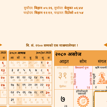
बिहान ०५:२६
बेलुका ०६:४४
सुर्योदय:
, सुर्यास्त:
बिहान १२:१२
दिउँसो ०२:५४
चन्द्रोदय:
, चन्द्रास्त:
बि. सं. २१०० सम्मको एक मात्र क्यालेण्डर !
 2023
२०८० आषाढ
Jun/Jul 2023
२०८० असोज
श
आ
सो
मं
बु
बि
शु
श
आइत
सोम
मंगल
२८
२९
३०
३१
३२
१
६
२
11
12
13
14
15
16
20
17
वराह जयन्ती
बिस्वकर्मा पूजा
ऋषि पञ्चमी
३
४
५
६
७
८
१३
९
३१
18
19
20
21
22
23
कन्या संक्रान्ती
27
24
दर खाने दिन
विज्ञान दिवस
मंगल चतुर्थी
१०
११
१२
१३
१४
१५
२०
१६
25
26
27
28
29
30
3
1
17
१७
१८
१९
२०
२१
२२
२७
२३
द्वितीया
१
२
18
2
3
4
5
6
7
10
8
हरिपरिवर्तनी
वामन जयन्ती
२
२४
२५
२६
२७
२८
२९
३०
एकादशी
17
9
10
11
12
13
14
७
९
15
इन्द्रध्वज उत्थान
३१
१
२
३
४
५
६
16
17
18
19
20
21
22
24
26