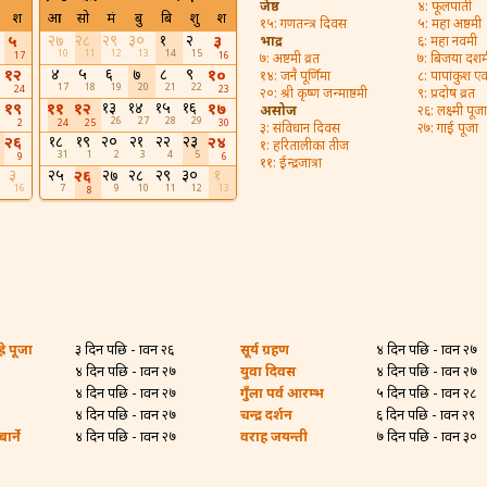
जेष्ठ
४: फूलपाती
श
आ
सो
मं
बु
बि
शु
श
१५: गणतन्त्र दिवस
५: महा अष्ठमी
२७
२८
२९
३०
१
२
५
३
भाद्र
६: महा नवमी
10
11
12
13
14
15
17
16
७: अष्टमी व्रत
७: बिजया दशम
४
५
६
७
८
९
१२
१०
१४: जनै पूर्णिमा
८: पापांकुश ए
17
18
19
20
21
22
24
23
२०: श्री कृष्ण जन्माष्ठमी
९: प्रदोष व्रत
१३
१४
१५
१६
१९
११
१२
१७
असोज
२६: लक्ष्मी पूजा
26
27
28
29
2
24
25
30
३: संविधान दिवस
२७: गाई पूजा
१८
१९
२०
२१
२२
२३
२६
२४
१: हरितालीका तीज
31
1
2
3
4
5
9
6
११: ईन्द्रजात्रा
३
२५
२७
२८
२९
३०
१
२६
16
7
9
10
11
12
13
8
रे पूजा
३ दिन पछि - श्रावन २६
सूर्य ग्रहण
४ दिन पछि - श्रावन २७
४ दिन पछि - श्रावन २७
युवा दिवस
४ दिन पछि - श्रावन २७
४ दिन पछि - श्रावन २७
गुँला पर्व आरम्भ
५ दिन पछि - श्रावन २८
४ दिन पछि - श्रावन २७
चन्द्र दर्शन
६ दिन पछि - श्रावन २९
र्ने
४ दिन पछि - श्रावन २७
वराह जयन्ती
७ दिन पछि - श्रावन ३०