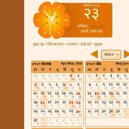
श्रावन २०८३
२३
शनिबार,
8 Aug 2026
दशमी, कृष्ण पक्ष
मुख्य पृष्ठ
•
मिति रुपान्तरण
•
उपकरण
•
हाम्रो बारे
•
सुझाब
२०८०
२०८० बैशाख
Apr/May 2023
२०८० जेष्ठ
May/Jun
आ
सो
मं
बु
बि
शु
श
आ
सो
मं
बु
बि
शु
२६
२७
२८
२९
३०
३१
१
२
३
४
५
१
२
9
10
11
12
13
14
15
16
17
18
19
14
15
३
४
५
६
७
८
७
८
९
१०
११
१२
९
16
17
18
19
20
21
21
22
23
24
25
26
22
१०
११
१२
१३
१४
१५
१४
१६
१७
१८
१९
१६
१५
23
24
25
26
27
28
28
30
31
1
2
29
29
१७
१९
२०
२१
२१
२२
२३
२४
२५
२६
१८
२२
२३
30
2
3
4
4
5
6
7
8
9
1
5
6
२४
२५
२६
२७
२८
२९
२८
२९
३०
३१
३२
१
३०
7
8
9
10
11
12
11
12
13
14
15
16
13
३१
१
२
३
४
५
६
14
15
16
17
18
19
20