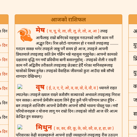
आजको राशिफल
मेष
अ
( च, चू, चे, ला, ली, लू, ले, लो, अ, आ )
तपाईं
९ दिन
आफैंलाई राम्रो बनिएको महसुस गराउनको लागि काम गर्ने
अद्भुत दिन। रिस छोटो-पागलपन हो र यसले तपाईंलाई .........
यु
० दिन
गराउन सक्छ भनेर तपाईंले जान्नु पर्ने समय हो आज, तपाईंले आफ्नी
प्रियतमाले तपाईंलाई कति प्रेम गर्छिन भन्ने महसुस गर्नुहुनेछ। आफ्नो कामको
ब
दक्षतामा वृद्धि गर्न नयाँ प्रविधीमा बानी बसाल्नुहोस् - तपाईंको शैली र राम्ररी
० दिन
काम गर्ने अद्वितीय तरीकाले तपाईंलाई छेउबाट हेर्दै गरेका मानिसहरूलाई
चासोको विषय हुनेछ। तपाईंको वैवाहिक जीवनको कुरा आउँदा सबै साँच्चै
य
१ दिन
शानदार देखिन्छन्।
वृष
क
( ई, उ, ए, ऐ, ओ, व, वा, वो, वे, वौ, वं )
ध्यानले राहत
७ दिन
ल्याउनेछ। तपाईंले ख्याल राख्ने कसैसँग सञ्चारको अभावले तपाईंलाई निराश
ज
पार्न सक्छ। आफ्नो प्रेमीसँग बदला लिने हुँदा कुनै पनि परिणाम प्राप्त हुँदैन -
४ दिन
बरु तपाईंले शान्तिसँग आफ्नो प्रेमीसँग आफ्नो साँचो भावना पोख्नु पर्छ। नयाँ
परियोजनाहरू र योजना लागू गर्न राम्रो दिन। तपाईंको जोडी आज धेरै आत्म
स
केन्द्रित हुन सक्छन्।
४ दिन
मिथुन
क
( क, का, की, कू, के, को, कौ, छ, ह, हा, छा )
७ दिन
परिवारका केही सदस्यहरूले आफ्नो डाही व्यवहारले तपाईंलाई रीस उठाउन