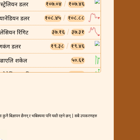
१०७.०४
/
१०७.४६
स्ट्रेलियन डलर
१०८.४५
/
१०८.८८
्यानेडियन डलर
३७.१६
/
३७.३१
लेसियन रिंगिट
१९.३८
/
१९.४६
ंगकंग डलर
५०.६१
ज्राएलि शकेल
०.००८५
न्डोनेसियन रुपिया
०.००५८
ियतनामिज डोंग
२३.४५
/
२३.५४
्यानिश क्रोन
४०३.२४
/
४०४.८३
कुनै बिज्ञापन छैनन् र भबिस्यमा पनि यस्तै रहने छन् | सबै उपकरणहरु
्रैनी दिनार
१५.९५
र्वेजियन क्रोन