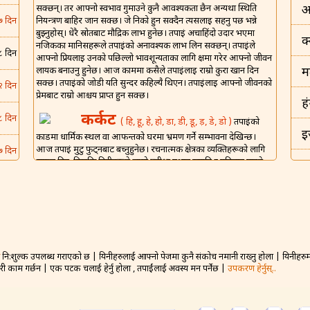
सक्छन्। तर आफ्नो स्वभाव गुमाउने कुनै आवश्यकता छैन अन्यथा स्थिति
अ
नियन्त्रण बाहिर जान सक्छ। जे निको हुन सक्दैन त्यसलाई सहनु पर्छ भन्ने
७ दिन
बुझ्नुहोस्। धेरै स्रोतबाट मौद्रिक लाभ हुनेछ। तपाईं अचाहिंदो उदार भएमा
क
नजिकका मानिसहरूले तपाईंको अनावश्यक लाभ लिन सक्छन्। तपाईंले
८ दिन
आफ्नो प्रियलाई उनको पछिल्लो भावशून्यताका लागि क्षमा गरेर आफ्नो जीवन
लायक बनाउनु हुनेछ। आज काममा कसैले तपाईंलाई राम्रो कुरा खान दिन
म
सक्छ। तपाईंको जोडी यति सुन्दर कहिल्यै थिएन। तपाईंलाई आफ्नो जीवनको
२ दिन
प्रेमबाट राम्रो आश्चर्य प्राप्त हुन सक्छ।
ह
कर्कट
८ दिन
( हि, हू, हे, हो, डा, डी, डू, ड़, डे, डो )
तपाईंको
इ
कार्डमा धार्मिक स्थल वा आफन्तको घरमा भ्रमण गर्ने सम्भावना देखिन्छ।
आज तपाईं मुटु फुट्नबाट बच्नुहुनेछ। रचनात्मक क्षेत्रका व्यक्तिहरूको लागि
७ दिन
सफल दिन, किनकि तिनीहरूले लामो प्रतीक्षा पश्चात ख्याति र पहिचान पाउने
इ
छन्। एउटा लाभदायी दिन किनकि केही कुराहरू तपाईंको पक्षमा जाने देखिन्छ
४ दिन
र तपाईं संसारको शीर्षमा हुनुहुनेछ। कसैले वैवाहिक जीवन झगडा र यौन हो
भ
भनेर सोच्ने गर्छन्, तर आज सबै निर्मल हुनेछ।
४ दिन
शिंह
( म, मा, मी, मू, मे, मो, मौ, मं, ट, टा, टी़, टू, टो )
ड
तपाईंमा असीम ऊर्जा र उत्साह आउनेछ र तपाईंले आफ्नो फाइदाको लागि
८ दिन
कुनै पनि मौका प्रयोग गर्नु हुनेछ। आर्थिक सुधार निश्चित छ। आफन्त / मित्रहरू
नि:शुल्क उपलब्ध गराएको छ | यिनीहरुलाई आफ्नो पेजमा कुनै संकोच नमानी राख्नु होला | यिनीहरुमा 
बह
अद्भुत साँझको लागि आउन सक्छन्। आफ्नो प्रिय वा जोडीबाट राम्रो सञ्चार
गरी काम गर्छन | एक पटक चलाई हेर्नु होला , तपाईंलाई अवस्य मन पर्नेछ |
उपकरण हेर्नुस्..
वा सन्देशले आज तपाईंको हौसलामा बृद्धि गर्नेछ। साहसपूर्ण कदम र निर्णयले
२ दिन
न
अनुकूल परिणाम ल्याउनेछ। तपाईंको वैवाहिक जीवनको यो सबैभन्दा राम्रो दिन
हुने छ। तपाईंले प्रेमको साँचो परमानन्द अनुभव गर्नु हुनेछ।