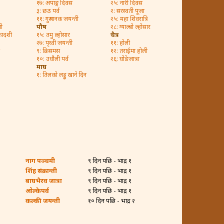
१७: अपाङ्ग दिवस
२५: नारी दिवस
३: छठ पर्व
२: सरस्वती पूजा
११: गुरु नानक जयन्ती
२५: महा शिवरात्रि
ी
पौष
२८: ग्याल्बो ल्होसार
कादशी
१५: तमु ल्होसार
चैत्र
२७: पृथ्वी जयन्ती
११: होली
९: क्रिसमस
१२: तराईमा होली
१०: उधौली पर्व
२६: घोडेजात्रा
माघ
१: तिलको लड्डु खाने दिन
नाग पञ्चमी
९ दिन पछि - भाद्र १
शिंह संक्रान्ती
९ दिन पछि - भाद्र १
बाघभैरव जात्रा
९ दिन पछि - भाद्र १
ओल्केपर्व
९ दिन पछि - भाद्र १
कल्की जयन्ती
१० दिन पछि - भाद्र २