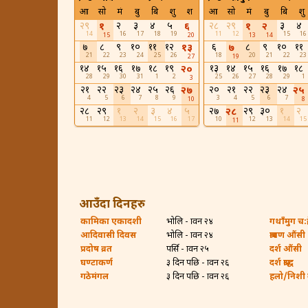
आ
सो
मं
बु
बि
शु
श
आ
सो
मं
बु
बि
शु
२९
२
३
४
५
२८
२९
३
४
१
६
१
२
14
16
17
18
19
11
12
15
16
15
20
13
14
७
८
९
१०
११
१२
६
८
९
१०
११
१३
७
21
22
23
24
25
26
18
20
21
22
23
27
19
१४
१५
१६
१७
१८
१९
१३
१४
१५
१६
१७
१८
२०
28
29
30
31
1
2
25
26
27
28
29
1
3
२१
२२
२३
२४
२५
२६
२०
२१
२२
२३
२४
२७
२५
4
5
6
7
8
9
3
4
5
6
7
10
8
२८
२९
१
२
३
४
५
२७
२९
३०
१
२
२८
11
12
13
14
15
16
17
10
12
13
14
15
11
आउँदा दिनहरु
कामिका एकादशी
भोलि - श्रावन २४
गथाँमुग च:ह्
आदिवासी दिवस
भोलि - श्रावन २४
श्रावण औंसी
प्रदोष व्रत
पर्सि - श्रावन २५
दर्श औंसी
घण्टाकर्ण
३ दिन पछि - श्रावन २६
दर्श श्राद्ध
गठेमंगल
३ दिन पछि - श्रावन २६
हलो/निशी बा