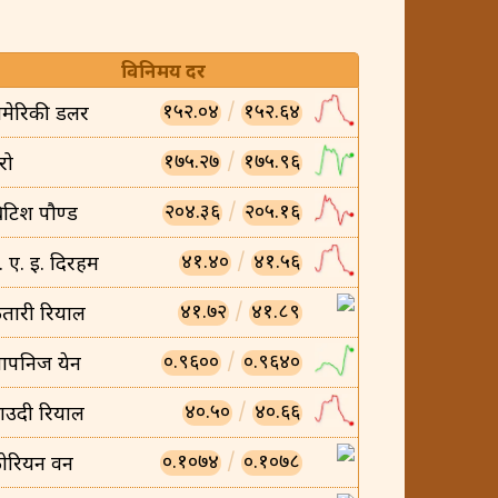
विनिमय दर
१५२.०४
/
१५२.६४
मेरिकी डलर
१७५.२७
/
१७५.९६
रो
२०४.३६
/
२०५.१६
्रिटिश पौण्ड
४१.४०
/
४१.५६
ु. ए. इ. दिरहम
४१.७२
/
४१.८९
तारी रियाल
०.९६००
/
०.९६४०
ापनिज येन
४०.५०
/
४०.६६
ाउदी रियाल
०.१०७४
/
०.१०७८
ोरियन वन