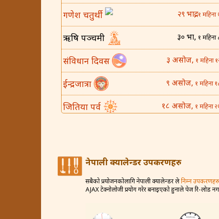
२९ भाद्र,
गणेश चतुर्थी
१ महिना 
३० भाद्र,
ऋषि पञ्चमी
१ महिना 
३ असोज,
संविधान दिवस
१ महिना १
९ असोज,
ईन्द्रजात्रा
१ महिना १
१८ असोज,
जितिया पर्व
१ महिना २
२५ असोज,
घटस्थापना
२ महिना 
४ कार्तिक,
बिजया दशमी
२ महिना १
नेपाली क्यालेन्डर उपकरणहरु
८ कार्तिक,
कोजाग्रत व्रत
२ महिना १
सबैको प्रयोजनकोलागि नेपाली क्यालेन्डर ले
निम्न उपकरणहरु
AJAX टेक्नोलोजी प्रयोग गरेर बनाइएको हुनाले पेज रि-लोड न
१२ कार्तिक,
करवा चौथ
२ महिना २