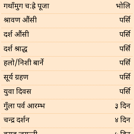
गथाँमुग च:ह्रे पूजा
भोलि
श्रावण औंसी
पर्सि
दर्श औंसी
पर्सि
दर्श श्राद्ध
पर्सि
हलो/निशी बार्ने
पर्सि
सूर्य ग्रहण
पर्सि
युवा दिवस
पर्सि
गुँला पर्व आरम्भ
३ दिन
चन्द्र दर्शन
४ दिन