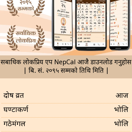
सर्बाधिक लोकप्रिय एप NepCal आजै डाउनलोड गर्नुहोस
| बि. सं. २०९५ सम्मको तिथि मिति |
प्रदोष व्रत
आज
घण्टाकर्ण
भोलि
गठेमंगल
भोलि