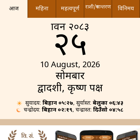
राशी/रुपान्तरण
आज
महिना
महत्वपूर्ण
विनिमय
श्रावन २०८३
२५
10 August, 2026
सोमबार
द्वादशी, कृष्ण पक्ष
सुर्योदय:
बिहान ०५:२७
, सुर्यास्त:
बेलुका ०६:४३
चन्द्रोदय:
बिहान ०२:१९
, चन्द्रास्त:
दिउँसो ०४:५८