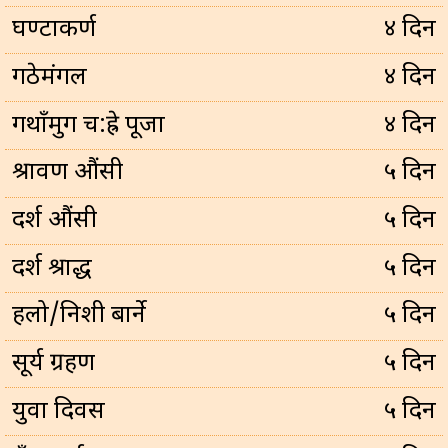
घण्टाकर्ण
४ दिन
गठेमंगल
४ दिन
गथाँमुग च:ह्रे पूजा
४ दिन
श्रावण औंसी
५ दिन
दर्श औंसी
५ दिन
दर्श श्राद्ध
५ दिन
हलो/निशी बार्ने
५ दिन
सूर्य ग्रहण
५ दिन
युवा दिवस
५ दिन