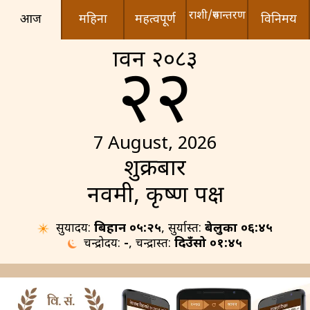
राशी/रुपान्तरण
आज
महिना
महत्वपूर्ण
विनिमय
श्रावन २०८३
२२
7 August, 2026
शुक्रबार
नवमी, कृष्ण पक्ष
सुर्योदय:
बिहान ०५:२५
, सुर्यास्त:
बेलुका ०६:४५
चन्द्रोदय:
-
, चन्द्रास्त:
दिउँसो ०१:४५