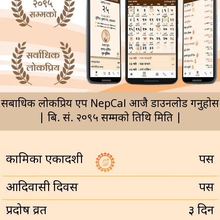
सर्बाधिक लोकप्रिय एप NepCal आजै डाउनलोड गर्नुहोस
| बि. सं. २०९५ सम्मको तिथि मिति |
कामिका एकादशी
पर्सि
आदिवासी दिवस
पर्सि
प्रदोष व्रत
३ दिन