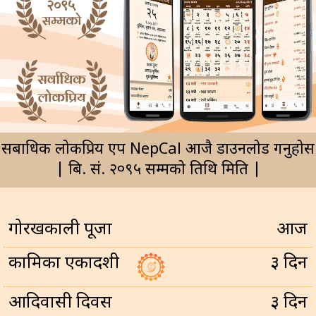
सर्बाधिक लोकप्रिय एप NepCal आजै डाउनलोड गर्नुहोस
| बि. सं. २०९५ सम्मको तिथि मिति |
गोरखकाली पूजा
आज
कामिका एकादशी
३ दिन
आदिवासी दिवस
३ दिन