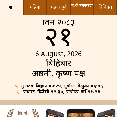
राशी/रुपान्तरण
आज
महिना
महत्वपूर्ण
विनिमय
श्रावन २०८३
२१
6 August, 2026
बिहिबार
अष्ठमी, कृष्ण पक्ष
सुर्योदय:
बिहान ०५:२५
, सुर्यास्त:
बेलुका ०६:४६
चन्द्रास्त:
दिउँसो १२:३७
, चन्द्रोदय:
रात्रि ११:२१