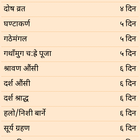
प्रदोष व्रत
४ दिन
घण्टाकर्ण
५ दिन
गठेमंगल
५ दिन
गथाँमुग च:ह्रे पूजा
५ दिन
श्रावण औंसी
६ दिन
दर्श औंसी
६ दिन
दर्श श्राद्ध
६ दिन
हलो/निशी बार्ने
६ दिन
सूर्य ग्रहण
६ दिन