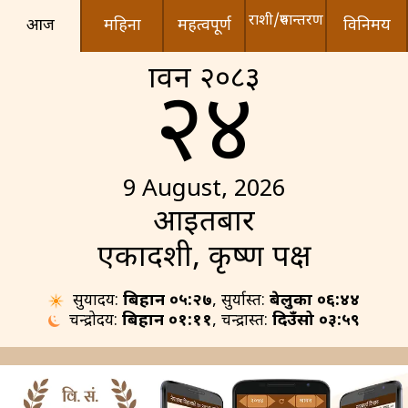
राशी/रुपान्तरण
आज
महिना
महत्वपूर्ण
विनिमय
श्रावन २०८३
२४
9 August, 2026
आइतबार
एकादशी, कृष्ण पक्ष
सुर्योदय:
बिहान ०५:२७
, सुर्यास्त:
बेलुका ०६:४४
चन्द्रोदय:
बिहान ०१:११
, चन्द्रास्त:
दिउँसो ०३:५९