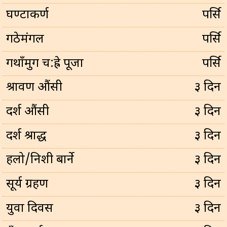
घण्टाकर्ण
पर्सि
गठेमंगल
पर्सि
गथाँमुग च:ह्रे पूजा
पर्सि
श्रावण औंसी
३ दिन
दर्श औंसी
३ दिन
दर्श श्राद्ध
३ दिन
हलो/निशी बार्ने
३ दिन
सूर्य ग्रहण
३ दिन
युवा दिवस
३ दिन