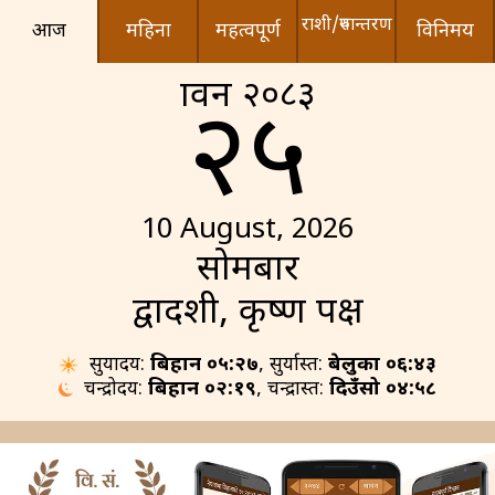
राशी/रुपान्तरण
आज
महिना
महत्वपूर्ण
विनिमय
श्रावन २०८३
२५
10 August, 2026
सोमबार
द्वादशी, कृष्ण पक्ष
सुर्योदय:
बिहान ०५:२७
, सुर्यास्त:
बेलुका ०६:४३
चन्द्रोदय:
बिहान ०२:१९
, चन्द्रास्त:
दिउँसो ०४:५८