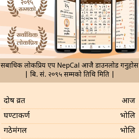
सर्बाधिक लोकप्रिय एप NepCal आजै डाउनलोड गर्नुहोस
| बि. सं. २०९५ सम्मको तिथि मिति |
प्रदोष व्रत
आज
घण्टाकर्ण
भोलि
गठेमंगल
भोलि