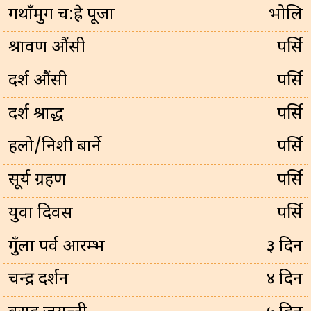
गथाँमुग च:ह्रे पूजा
भोलि
श्रावण औंसी
पर्सि
दर्श औंसी
पर्सि
दर्श श्राद्ध
पर्सि
हलो/निशी बार्ने
पर्सि
सूर्य ग्रहण
पर्सि
युवा दिवस
पर्सि
गुँला पर्व आरम्भ
३ दिन
चन्द्र दर्शन
४ दिन