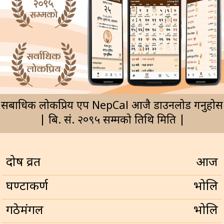
सर्बाधिक लोकप्रिय एप NepCal आजै डाउनलोड गर्नुहोस
| बि. सं. २०९५ सम्मको तिथि मिति |
प्रदोष व्रत
आज
घण्टाकर्ण
भोलि
गठेमंगल
भोलि