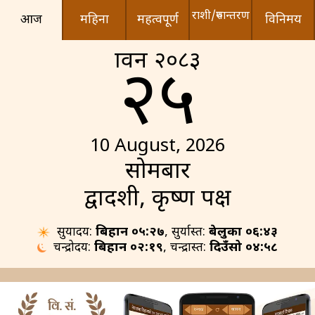
राशी/रुपान्तरण
आज
महिना
महत्वपूर्ण
विनिमय
श्रावन २०८३
२५
10 August, 2026
सोमबार
द्वादशी, कृष्ण पक्ष
सुर्योदय:
बिहान ०५:२७
, सुर्यास्त:
बेलुका ०६:४३
चन्द्रोदय:
बिहान ०२:१९
, चन्द्रास्त:
दिउँसो ०४:५८