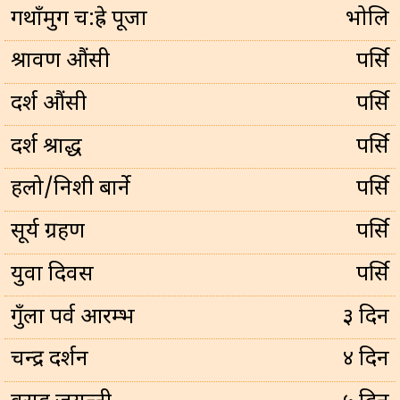
गथाँमुग च:ह्रे पूजा
भोलि
श्रावण औंसी
पर्सि
दर्श औंसी
पर्सि
दर्श श्राद्ध
पर्सि
हलो/निशी बार्ने
पर्सि
सूर्य ग्रहण
पर्सि
युवा दिवस
पर्सि
गुँला पर्व आरम्भ
३ दिन
चन्द्र दर्शन
४ दिन