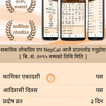
सर्बाधिक लोकप्रिय एप NepCal आजै डाउनलोड गर्नुहोस
| बि. सं. २०९५ सम्मको तिथि मिति |
कामिका एकादशी
पर्सि
आदिवासी दिवस
पर्सि
प्रदोष व्रत
३ दिन