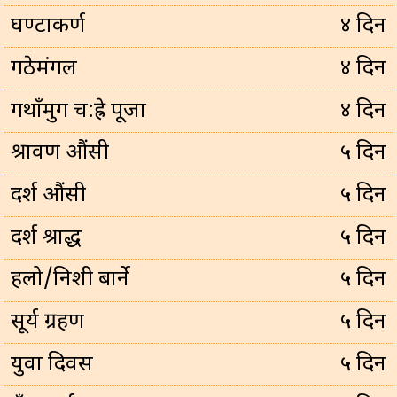
घण्टाकर्ण
४ दिन
गठेमंगल
४ दिन
गथाँमुग च:ह्रे पूजा
४ दिन
श्रावण औंसी
५ दिन
दर्श औंसी
५ दिन
दर्श श्राद्ध
५ दिन
हलो/निशी बार्ने
५ दिन
सूर्य ग्रहण
५ दिन
युवा दिवस
५ दिन