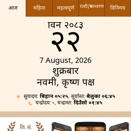
राशी/रुपान्तरण
आज
महिना
महत्वपूर्ण
विनिमय
श्रावन २०८३
२२
7 August, 2026
शुक्रबार
नवमी, कृष्ण पक्ष
सुर्योदय:
बिहान ०५:२५
, सुर्यास्त:
बेलुका ०६:४५
चन्द्रोदय:
-
, चन्द्रास्त:
दिउँसो ०१:४५