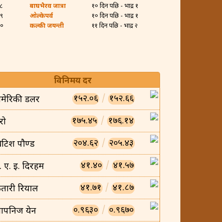
२८
बाघभैरव जात्रा
१० दिन पछि - भाद्र १
२९
ओल्केपर्व
१० दिन पछि - भाद्र १
३०
कल्की जयन्ती
११ दिन पछि - भाद्र २
विनिमय दर
१५२.०६
/
१५२.६६
मेरिकी डलर
१७५.४५
/
१७६.१४
रो
२०४.६२
/
२०५.४३
्रिटिश पौण्ड
४१.४०
/
४१.५७
ु. ए. इ. दिरहम
४१.७१
/
४१.८७
तारी रियाल
०.९६३०
/
०.९६७०
ापनिज येन