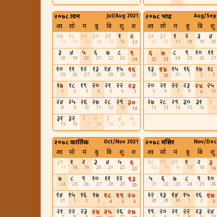
२०७८ श्रावन
Jul/Aug 2021
२०७८ भाद्र
Aug/Sep
आ
सो
मं
बु
बि
शु
श
आ
सो
मं
बु
बि
शु
२७
२८
२९
३०
३१
१
३१
३२
१
२
३
४
२
11
12
13
14
15
16
15
16
17
18
19
20
17
३
४
५
६
७
८
८
९
१०
११
९
६
७
18
19
20
21
22
23
24
25
26
27
24
22
23
१०
११
१२
१३
१४
१५
१३
१५
१६
१७
१८
१६
१४
25
26
27
28
29
30
29
31
1
2
3
31
30
१७
१८
१९
२०
२१
२२
२०
२१
२२
२३
२५
२३
२४
1
2
3
4
5
6
5
6
7
8
10
7
9
२४
२५
२६
२७
२८
२९
२७
२८
२९
३०
३१
१
३०
8
9
10
11
12
13
12
13
14
15
16
17
14
३१
३२
१
२
३
४
५
15
16
17
18
19
20
21
२०७८ कार्तिक
Oct/Nov 2021
२०७८ मंसिर
Nov/Dec
आ
सो
मं
बु
बि
शु
श
आ
सो
मं
बु
बि
शु
३१
१
२
३
४
५
२८
२९
३०
१
२
६
३
17
18
19
20
21
22
14
15
16
17
18
23
19
७
८
९
१०
११
१२
५
६
७
८
९
१०
१३
24
25
26
27
28
29
21
22
23
24
25
26
30
१४
१५
१६
१७
१२
१३
१४
१५
१६
१८
१९
२०
१७
31
1
2
3
28
29
30
1
2
4
5
6
3
२१
२२
२३
२६
१९
२०
२१
२२
२३
२४
२४
२५
२७