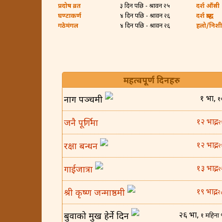
प्रदोष व्रत
३ दिन पछि - श्रावन २५
दर्श औंसी
घण्टाकर्ण
४ दिन पछि - श्रावन २६
दर्श श्राद्ध
गठेमंगल
४ दिन पछि - श्रावन २६
हलो/निशी ब
महत्वपूर्ण दिनहरु
१ भाद्र,
नाग पञ्चमी
१
१२ भाद्र,
जनै पूर्णिमा
२
१२ भाद्र,
रक्षा बन्धन
२
१३ भाद्र,
गाईजात्रा
२
१९ भाद्र,
श्री कृष्ण जन्माष्ठमी
२
२६ भाद्र,
बुवाको मुख हेर्ने दिन
१ महिना 