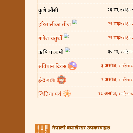
२६ भाद्र,
कुशे औंसी
१ महिना 
२९ भाद्र,
हरितालीका तीज
१ महिना 
२९ भाद्र,
गणेश चतुर्थी
१ महिना 
३० भाद्र,
ऋषि पञ्चमी
१ महिना 
३ असोज,
संविधान दिवस
१ महिना १
९ असोज,
ईन्द्रजात्रा
१ महिना १
१८ असोज,
जितिया पर्व
१ महिना २
२५ असोज,
घटस्थापना
२ महिना 
४ कार्तिक,
बिजया दशमी
२ महिना १
नेपाली क्यालेन्डर उपकरणहरु