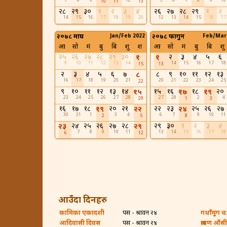
7
8
9
12
5
6
7
8
9
10
10
11
13
२८
२९
३०
१
२
३
४
२६
२७
२८
२९
१
२
14
15
16
17
18
19
20
12
13
14
15
16
17
२०७८ माघ
Jan/Feb 2022
२०७८ फागुन
Feb/Mar
आ
सो
मं
बु
बि
शु
श
आ
सो
मं
बु
बि
शु
२५
२६
२७
२८
२९
३०
२
३
४
५
६
१
१
9
10
11
12
13
14
14
15
16
17
18
15
13
२
३
४
५
६
७
८
९
१०
११
१२
१३
८
16
17
18
19
20
21
20
21
22
23
24
25
22
९
१०
११
१२
१३
१४
१५
१६
१८
२०
१५
१७
१९
23
24
25
26
27
28
27
28
2
4
29
1
3
१६
१७
१८
२०
२१
२२
२३
२५
२६
२७
१९
२२
२४
30
31
1
3
4
6
7
9
10
11
2
5
8
२४
२५
२६
२७
२८
२९
३०
१
२
३
४
२३
२९
7
8
9
10
11
13
14
15
16
17
18
6
12
आउँदा दिनहरु
कामिका एकादशी
पर्सि - श्रावन २४
गथाँमुग च:ह
आदिवासी दिवस
पर्सि - श्रावन २४
श्रावण औंसी