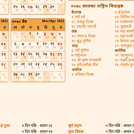
2
4
5
6
7
11
3
8
२०७८ सालका राष्ट्रिय बिदाहरु:
३
२५
२६
२८
२९
३०
१
२७
18
9
10
12
13
14
15
11
बैशाख
३: ईन्द्रजात्रा
१: नयाँ वर्ष
१३: जितिया पर्
 2022
२०७८ चैत्र
Mar/Apr 2022
१८: मजदुर दिवस
२१: घटस्थापना
१२: महावीर जयन्ती
२६: फूलपाती
श
आ
सो
मं
बु
बि
शु
श
जेष्ठ
२७: महा अष्ठमी
२९
३०
१
२
७
३
४
५
१५: गणतन्त्र दिवस
२८: महा नवमी
13
14
15
16
19
17
18
19
१२: बुद्ध पूर्णिमा
२९: बिजया द
६
७
८
९
१०
११
१४
१२
भाद्र
३०: पापांकुश
20
21
22
23
24
25
26
26
६: जनै पूर्णिमा
कार्तिक
१३
१४
१५
१६
१७
२१
१८
१९
७: गाईजात्रा
२५: फाल्गुनन्द
27
28
29
30
31
5
1
2
१४: श्री कृष्ण जन्माष्ठमी
१८: लक्ष्मी पूजा
२०
२१
२२
२३
२४
२५
२८
२६
२४: हरितालीका तीज
१९: गोवर्धन पू
3
4
5
6
7
8
12
9
असोज
५
२७
२८
२९
३०
१
२
३
३: संविधान दिवस
19
10
11
12
13
14
15
16
्रे पूजा
४ दिन पछि - श्रावन २६
सूर्य ग्रहण
५ दिन पछि - श्रावन 
५ दिन पछि - श्रावन २७
युवा दिवस
५ दिन पछि - श्रावन 