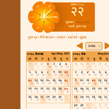
श्रावन २०८३
२२
शुक्रबार,
7 Aug 2026
नवमी, कृष्ण पक्ष
मुख्य पृष्ठ
•
मिति रुपान्तरण
•
उपकरण
•
हाम्रो बारे
•
सुझाब
२०७८
२०७८ बैशाख
Apr/May 2021
२०७८ जेष्ठ
May/Jun
आ
सो
मं
बु
बि
शु
श
आ
सो
मं
बु
बि
शु
२९
३०
३१
२
३
२६
२७
२८
२९
३०
३१
१
४
11
12
13
15
16
9
10
11
12
13
14
14
17
५
६
७
८
९
१०
२
३
४
५
६
७
११
18
19
20
21
22
23
16
17
18
19
20
21
24
१३
१४
१५
१६
१७
९
१०
११
१३
१४
१२
१८
१२
26
27
28
29
30
23
24
25
27
28
25
1
26
१९
२०
२१
२२
२३
२४
१६
१७
१८
१९
२०
२१
२५
2
3
4
5
6
7
30
31
1
2
3
4
8
२६
२७
२८
२९
३०
३१
१
२३
२४
२५
२६
२७
२८
9
10
11
12
13
14
15
6
7
8
9
10
11
३०
३१
१
२
३
४
13
14
15
16
17
18