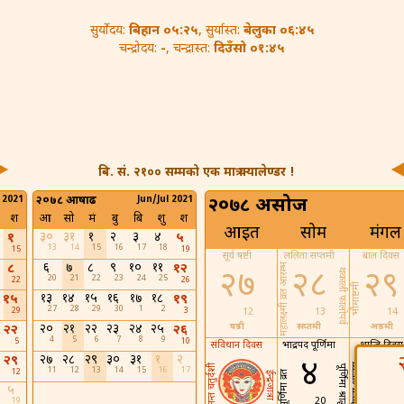
बिहान ०५:२५
बेलुका ०६:४५
सुर्योदय:
, सुर्यास्त:
-
दिउँसो ०१:४५
चन्द्रोदय:
, चन्द्रास्त:
बि. सं. २१०० सम्मको एक मात्र क्यालेण्डर !
 2021
२०७८ आषाढ
Jun/Jul 2021
२०७८ असोज
श
आ
सो
मं
बु
बि
शु
श
आइत
सोम
मंगल
३०
३१
१
२
३
४
१
५
13
14
15
16
17
18
15
19
सूर्य षष्टी
ललिता सप्तमी
बाल दिवस
६
७
८
९
१०
११
८
१२
महालक्ष्मी व्रत आरम्भ
२७
२८
२९
थकाली फालोपर्व
20
21
22
23
24
25
22
26
भौमाष्टमी
१३
१४
१५
१६
१७
१८
१५
१९
27
28
29
30
1
2
29
3
12
13
14
२०
२१
२२
२३
२४
२५
षष्ठी
सप्तमी
अष्ठमी
२२
२६
4
5
6
7
8
9
5
10
संविधान दिवस
भाद्रपद पूर्णिमा
शान्ति दिवस
२७
२८
२९
३०
३१
१
२
२९
४
प्रतिप्रदा श्राद्धम्
अनन्त चतुर्दशी
पूर्णिमा श्राद्ध
11
12
13
14
15
16
17
12
पूर्णिमा व्रत
ईन्द्रजात्रा
५
20
19