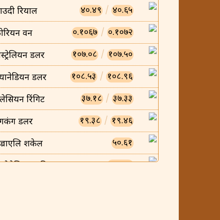
४०.४९
/
४०.६५
ाउदी रियाल
०.१०६७
/
०.१०७२
ोरियन वन
१०७.०८
/
१०७.५०
स्ट्रेलियन डलर
१०८.५३
/
१०८.९६
्यानेडियन डलर
३७.१८
/
३७.३३
लेसियन रिंगिट
१९.३८
/
१९.४६
ंगकंग डलर
५०.६१
ज्राएलि शकेल
०.००८५
न्डोनेसियन रुपिया
०.००५८
ियतनामिज डोंग
२३.४७
/
२३.५६
्यानिश क्रोन