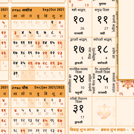
पूर्णिमा
३
५
19
 2021
२०७८ असोज
Sep/Oct 2021
षष्ठी श्राद्धम्
समुन्द्र दिवस
रेबिज दिवस
महालक्ष्मी व्रत समाप्ति
१०
११
१२
श
आ
सो
मं
बु
बि
शु
श
सप्तमी श्राद्धम्
२७
२८
२९
३०
३१
१
५
२
12
13
14
15
16
17
21
18
26
27
28
४
५
६
७
८
१२
३
९
पञ्चमी
षष्ठी
सप्तमी
20
21
22
23
24
28
19
25
द्वादशी श्राद्धम्
त्रयोदशी श्राद्धम्
शिक्षक दिव
१०
११
१२
१४
१५
१९
१३
१६
१७
१८
१९
नलास्वने-चह्रे पूजा
26
27
28
30
1
4
29
2
मघा श्राद्ध
कलियुगादि:
प्रदोष व्रत
१७
१८
१९
२०
२२
२६
२१
२३
3
4
5
6
8
11
7
9
3
4
5
२
२४
२५
२६
२७
२८
२९
३०
द्वादशी
त्रयोदशी
चतुर्दशी
18
10
11
12
13
14
15
16
मानसिक स्वास्थ
गैर-आवासीय
फूलपाती
दिवस
नेपाली दिवस
३१
१
२
३
४
५
६
२४
२५
सरस्वती आवाहन
पचली भैरव जात्रा
ललिता पञ्चमी
उपांगललिता व्रत
17
18
19
20
21
22
23
सरस्वती स्तुति
 2021
२०७८ पौष
Dec/Jan 2021/2022
10
11
चतुर्थी
पञ्चमी
२६
श
आ
सो
मं
बु
बि
शु
श
गरिबी निवारण
तुला संक्रान्ती
कोजाग्रत व्रत
२६
२७
२८
२९
१
२
४
३
दिवस
12
13
14
15
16
17
३१
20
18
प्रदोष व्रत
५
६
७
८
९
११
४
१०
20
21
22
23
24
27
19
25
17
११
१२
१३
१४
१६
१८
१५
१७
द्वादशी
१
२
18
26
27
28
29
31
4
30
1
बिबाह शुभ लगन:
-
ब्रतबन्ध शुभ साइत:
-
प
१८
२०
२१
२२
२३
२५
१९
२४