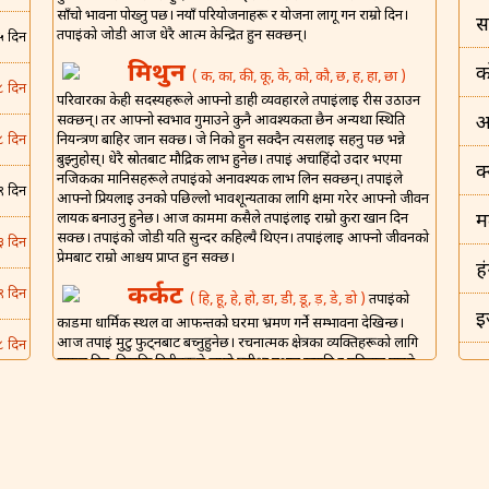
साँचो भावना पोख्नु पर्छ। नयाँ परियोजनाहरू र योजना लागू गर्न राम्रो दिन।
स
तपाईंको जोडी आज धेरै आत्म केन्द्रित हुन सक्छन्।
५ दिन
मिथुन
क
( क, का, की, कू, के, को, कौ, छ, ह, हा, छा )
८ दिन
परिवारका केही सदस्यहरूले आफ्नो डाही व्यवहारले तपाईंलाई रीस उठाउन
सक्छन्। तर आफ्नो स्वभाव गुमाउने कुनै आवश्यकता छैन अन्यथा स्थिति
अ
नियन्त्रण बाहिर जान सक्छ। जे निको हुन सक्दैन त्यसलाई सहनु पर्छ भन्ने
८ दिन
बुझ्नुहोस्। धेरै स्रोतबाट मौद्रिक लाभ हुनेछ। तपाईं अचाहिंदो उदार भएमा
क
नजिकका मानिसहरूले तपाईंको अनावश्यक लाभ लिन सक्छन्। तपाईंले
९ दिन
आफ्नो प्रियलाई उनको पछिल्लो भावशून्यताका लागि क्षमा गरेर आफ्नो जीवन
लायक बनाउनु हुनेछ। आज काममा कसैले तपाईंलाई राम्रो कुरा खान दिन
म
सक्छ। तपाईंको जोडी यति सुन्दर कहिल्यै थिएन। तपाईंलाई आफ्नो जीवनको
३ दिन
प्रेमबाट राम्रो आश्चर्य प्राप्त हुन सक्छ।
ह
कर्कट
९ दिन
( हि, हू, हे, हो, डा, डी, डू, ड़, डे, डो )
तपाईंको
इ
कार्डमा धार्मिक स्थल वा आफन्तको घरमा भ्रमण गर्ने सम्भावना देखिन्छ।
आज तपाईं मुटु फुट्नबाट बच्नुहुनेछ। रचनात्मक क्षेत्रका व्यक्तिहरूको लागि
८ दिन
सफल दिन, किनकि तिनीहरूले लामो प्रतीक्षा पश्चात ख्याति र पहिचान पाउने
इ
छन्। एउटा लाभदायी दिन किनकि केही कुराहरू तपाईंको पक्षमा जाने देखिन्छ
५ दिन
र तपाईं संसारको शीर्षमा हुनुहुनेछ। कसैले वैवाहिक जीवन झगडा र यौन हो
भ
भनेर सोच्ने गर्छन्, तर आज सबै निर्मल हुनेछ।
५ दिन
शिंह
( म, मा, मी, मू, मे, मो, मौ, मं, ट, टा, टी़, टू, टो )
ड
तपाईंमा असीम ऊर्जा र उत्साह आउनेछ र तपाईंले आफ्नो फाइदाको लागि