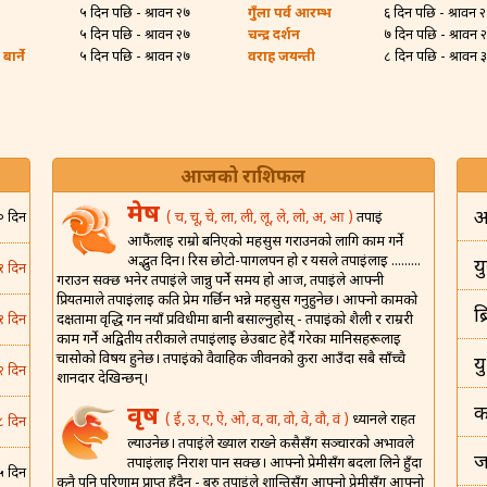
५ दिन पछि - श्रावन २७
गुँला पर्व आरम्भ
६ दिन पछि - श्रावन 
५ दिन पछि - श्रावन २७
चन्द्र दर्शन
७ दिन पछि - श्रावन 
ार्ने
५ दिन पछि - श्रावन २७
वराह जयन्ती
८ दिन पछि - श्रावन 
आजको राशिफल
मेष
अ
( च, चू, चे, ला, ली, लू, ले, लो, अ, आ )
तपाईं
० दिन
आफैंलाई राम्रो बनिएको महसुस गराउनको लागि काम गर्ने
अद्भुत दिन। रिस छोटो-पागलपन हो र यसले तपाईंलाई .........
यु
१ दिन
गराउन सक्छ भनेर तपाईंले जान्नु पर्ने समय हो आज, तपाईंले आफ्नी
प्रियतमाले तपाईंलाई कति प्रेम गर्छिन भन्ने महसुस गर्नुहुनेछ। आफ्नो कामको
ब
दक्षतामा वृद्धि गर्न नयाँ प्रविधीमा बानी बसाल्नुहोस् - तपाईंको शैली र राम्ररी
१ दिन
काम गर्ने अद्वितीय तरीकाले तपाईंलाई छेउबाट हेर्दै गरेका मानिसहरूलाई
चासोको विषय हुनेछ। तपाईंको वैवाहिक जीवनको कुरा आउँदा सबै साँच्चै
य
२ दिन
शानदार देखिन्छन्।
वृष
क
( ई, उ, ए, ऐ, ओ, व, वा, वो, वे, वौ, वं )
ध्यानले राहत
८ दिन
ल्याउनेछ। तपाईंले ख्याल राख्ने कसैसँग सञ्चारको अभावले
ज
तपाईंलाई निराश पार्न सक्छ। आफ्नो प्रेमीसँग बदला लिने हुँदा
५ दिन
कुनै पनि परिणाम प्राप्त हुँदैन - बरु तपाईंले शान्तिसँग आफ्नो प्रेमीसँग आफ्नो