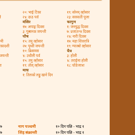
२०: भाई टिका
१९: सोनम् ल्होसार
व
२४: छठ पर्व
२३: सरस्वती पूजा
मंसिर
फागुन
१७: अपाङ्ग दिवस
१: जनयुद्ध दिवस
३: गुरु नानक जयन्ती
७: प्रजातन्त्र दिवस
पौष
२४: नारी दिवस
शमी
१५: तमु ल्होसार
१७: महा शिवरात्रि
 एकादशी
२७: पृथ्वी जयन्ती
१९: ग्याल्बो ल्होसार
१०: क्रिसमस
चैत्र
 जयन्ती
४: उधौली पर्व
३: होली
१५: तमु ल्होसार
४: तराईमा होली
जा
१९: तोल् ल्होसार
१८: घोडेजात्रा
माघ
१: तिलको लड्डु खाने दिन
२७
नाग पञ्चमी
१० दिन पछि - भाद्र १
२७
शिंह संक्रान्ती
१० दिन पछि - भाद्र १