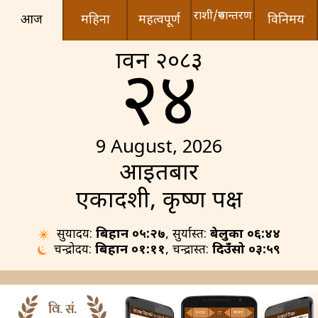
राशी/रुपान्तरण
आज
महिना
महत्वपूर्ण
विनिमय
श्रावन २०८३
२४
9 August, 2026
आइतबार
एकादशी, कृष्ण पक्ष
सुर्योदय:
बिहान ०५:२७
, सुर्यास्त:
बेलुका ०६:४४
चन्द्रोदय:
बिहान ०१:११
, चन्द्रास्त:
दिउँसो ०३:५९