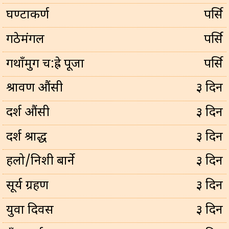
घण्टाकर्ण
पर्सि
गठेमंगल
पर्सि
गथाँमुग च:ह्रे पूजा
पर्सि
श्रावण औंसी
३ दिन
दर्श औंसी
३ दिन
दर्श श्राद्ध
३ दिन
हलो/निशी बार्ने
३ दिन
सूर्य ग्रहण
३ दिन
युवा दिवस
३ दिन