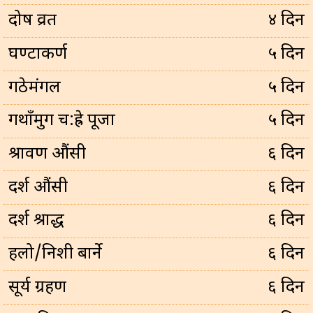
प्रदोष व्रत
४ दिन
घण्टाकर्ण
५ दिन
गठेमंगल
५ दिन
गथाँमुग च:ह्रे पूजा
५ दिन
श्रावण औंसी
६ दिन
दर्श औंसी
६ दिन
दर्श श्राद्ध
६ दिन
हलो/निशी बार्ने
६ दिन
सूर्य ग्रहण
६ दिन