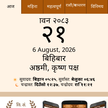
राशी/रुपान्तरण
आज
महिना
महत्वपूर्ण
विनिमय
श्रावन २०८३
२१
6 August, 2026
बिहिबार
अष्ठमी, कृष्ण पक्ष
सुर्योदय:
बिहान ०५:२५
, सुर्यास्त:
बेलुका ०६:४६
चन्द्रास्त:
दिउँसो १२:३७
, चन्द्रोदय:
रात्रि ११:२१