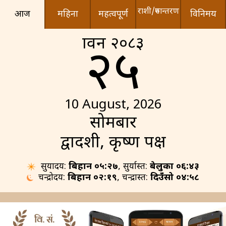
राशी/रुपान्तरण
आज
महिना
महत्वपूर्ण
विनिमय
श्रावन २०८३
२५
10 August, 2026
सोमबार
द्वादशी, कृष्ण पक्ष
सुर्योदय:
बिहान ०५:२७
, सुर्यास्त:
बेलुका ०६:४३
चन्द्रोदय:
बिहान ०२:१९
, चन्द्रास्त:
दिउँसो ०४:५८