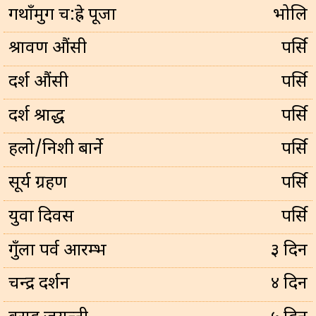
गथाँमुग च:ह्रे पूजा
भोलि
श्रावण औंसी
पर्सि
दर्श औंसी
पर्सि
दर्श श्राद्ध
पर्सि
हलो/निशी बार्ने
पर्सि
सूर्य ग्रहण
पर्सि
युवा दिवस
पर्सि
गुँला पर्व आरम्भ
३ दिन
चन्द्र दर्शन
४ दिन