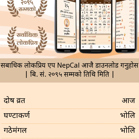
सर्बाधिक लोकप्रिय एप NepCal आजै डाउनलोड गर्नुहोस
| बि. सं. २०९५ सम्मको तिथि मिति |
प्रदोष व्रत
आज
घण्टाकर्ण
भोलि
गठेमंगल
भोलि