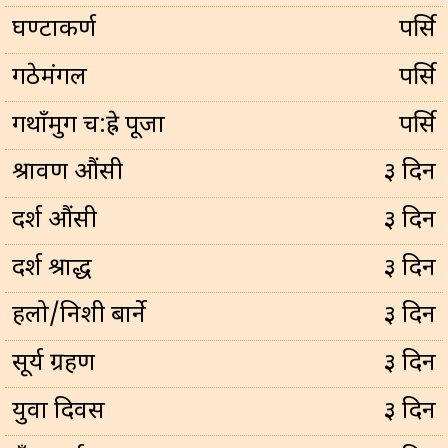
घण्टाकर्ण
पर्सि
गठेमंगल
पर्सि
गथाँमुग च:ह्रे पूजा
पर्सि
श्रावण औंसी
३ दिन
दर्श औंसी
३ दिन
दर्श श्राद्ध
३ दिन
हलो/निशी बार्ने
३ दिन
सूर्य ग्रहण
३ दिन
युवा दिवस
३ दिन