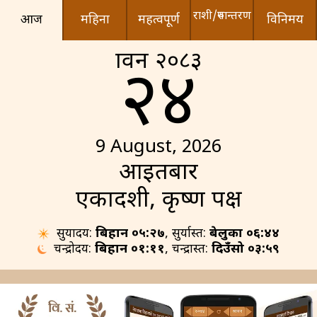
राशी/रुपान्तरण
आज
महिना
महत्वपूर्ण
विनिमय
श्रावन २०८३
२४
9 August, 2026
आइतबार
एकादशी, कृष्ण पक्ष
सुर्योदय:
बिहान ०५:२७
, सुर्यास्त:
बेलुका ०६:४४
चन्द्रोदय:
बिहान ०१:११
, चन्द्रास्त:
दिउँसो ०३:५९