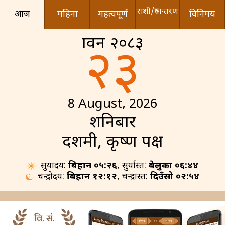
राशी/रुपान्तरण
आज
महिना
महत्वपूर्ण
विनिमय
श्रावन २०८३
२३
8 August, 2026
शनिबार
दशमी, कृष्ण पक्ष
सुर्योदय:
बिहान ०५:२६
, सुर्यास्त:
बेलुका ०६:४४
चन्द्रोदय:
बिहान १२:१२
, चन्द्रास्त:
दिउँसो ०२:५४