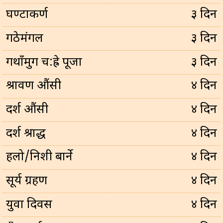
घण्टाकर्ण
३ दिन
गठेमंगल
३ दिन
गथाँमुग च:ह्रे पूजा
३ दिन
श्रावण औंसी
४ दिन
दर्श औंसी
४ दिन
दर्श श्राद्ध
४ दिन
हलो/निशी बार्ने
४ दिन
सूर्य ग्रहण
४ दिन
युवा दिवस
४ दिन