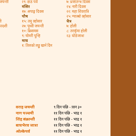
 जयन्ती
२९: छठ पर्व
७: प्रजातन्त्र दिवस
मंसिर
२४: नारी दिवस
१७: अपाङ्ग दिवस
२२: महा शिवरात्रि
पौष
२५: ग्याल्बो ल्होसार
ी
१५: तमु ल्होसार
चैत्र
कादशी
२७: पृथ्वी जयन्ती
७: होली
१०: क्रिसमस
८: तराईमा होली
९: योमरी पून्हि
२३: घोडेजात्रा
माघ
१: तिलको लड्डु खाने दिन
वराह जयन्ती
९ दिन पछि - श्रावन ३०
नाग पञ्चमी
११ दिन पछि - भाद्र १
शिंह संक्रान्ती
११ दिन पछि - भाद्र १
बाघभैरव जात्रा
११ दिन पछि - भाद्र १
ओल्केपर्व
११ दिन पछि - भाद्र १