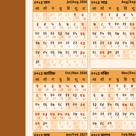
२०८३ श्रावन
Jul/Aug 2026
२०८३ भाद्र
Aug/Sep
आ
सो
मं
बु
बि
शु
श
आ
सो
मं
बु
बि
शु
२८
२९
३०
३१
३२
१
३१
१
२
३
४
५
२
12
13
14
15
16
17
16
17
18
19
20
21
18
३
४
५
६
७
८
७
८
९
१०
११
९
१२
19
20
21
22
23
24
23
24
25
26
27
25
28
१०
११
१२
१३
१४
१५
१४
१५
१६
१७
१८
१६
१९
26
27
28
29
30
31
30
31
1
2
3
1
4
१७
१८
१९
२०
२१
२२
२१
२२
२३
२४
२५
२६
२३
2
3
4
5
6
7
6
7
8
9
10
11
8
२४
२५
२६
२७
२८
२९
२८
३०
३१
१
२
३०
२९
9
10
11
12
13
14
13
15
16
17
18
15
14
३१
१
२
३
४
५
६
16
17
18
19
20
21
22
२०८३ कार्तिक
Oct/Nov 2026
२०८३ मंसिर
Nov/Dec
आ
सो
मं
बु
बि
शु
श
आ
सो
मं
बु
बि
शु
२९
३०
१
२
३
४
१
२
३
४
५
६
७
15
16
17
18
19
20
18
19
20
21
22
23
24
८
९
१०
११
१२
१३
६
७
८
९
१०
११
१४
25
26
27
28
29
30
22
23
24
25
26
27
31
१५
१६
१७
१८
१९
२०
१३
१४
१५
१६
१८
२१
१७
1
2
3
4
5
6
29
30
1
2
4
7
3
२७
२०
२१
२२
२३
२४
२५
२२
२३
२४
२५
२६
२८
13
6
7
8
9
10
11
8
9
10
11
12
14
३०
१
२
३
४
५
२७
२८
२९
१
२
३
२९
16
17
18
19
20
21
13
14
15
16
17
18
15
२०८३ माघ
Jan/Feb 2027
२०८३ फागुन
Feb/Mar