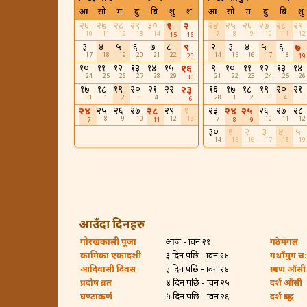
आ
सो
मं
बु
बि
शु
श
आ
सो
मं
बु
बि
शु
२६
२७
२८
२९
३०
२४
२५
२६
२७
२८
२९
१
२
10
11
12
13
14
7
8
9
10
11
12
15
16
३
४
५
६
७
८
२
३
४
५
६
९
७
17
18
19
20
21
22
14
15
16
17
18
23
19
१०
११
१२
१३
१४
१५
९
१०
११
१२
१३
१४
१६
24
25
26
27
28
29
21
22
23
24
25
26
30
१७
१८
१९
२०
२१
२२
१६
१७
१८
१९
२०
२१
२३
31
1
2
3
4
5
28
1
2
3
4
5
6
२५
२६
२७
२९
१
२३
२६
२७
२८
२४
२८
२४
२५
8
9
10
12
13
7
10
11
12
7
11
8
9
३०
१
२
३
४
५
14
15
16
17
18
19
आउँदा दिनहरु
गोरखकाली पूजा
आज - श्रावन २१
गठेमंगल
कामिका एकादशी
३ दिन पछि - श्रावन २४
गथाँमुग च:ह
आदिवासी दिवस
३ दिन पछि - श्रावन २४
श्रावण औंसी
प्रदोष व्रत
४ दिन पछि - श्रावन २५
दर्श औंसी
घण्टाकर्ण
५ दिन पछि - श्रावन २६
दर्श श्राद्ध