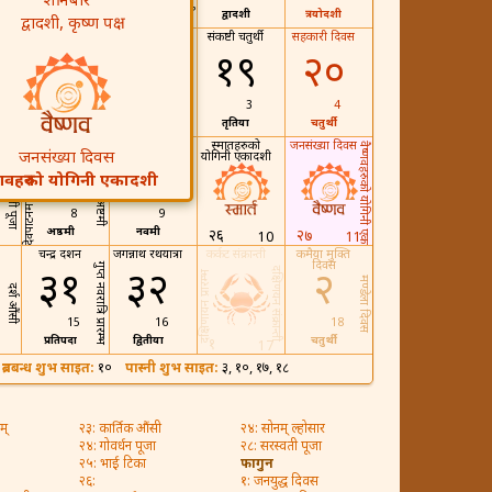
शनिबार
दशमी
द्वादशी
त्रयोदशी
११
25
द्वादशी, कृष्ण पक्ष
संकष्टी चतुर्थी
सहकारी दिवस
१७
१८
१९
२०
1
2
3
4
प्रतिपदा
द्वितीया
तृतिया
चतुर्थी
बुधाष्टमी
नक्वादिशी
स्मार्तहरुको
जनसंख्या दिवस
वैष्णवहरुको योगिनी एकादशी
जनसंख्या दिवस
योगिनी एकादशी
देवपाटनमा त्रिशूलयात्रा
२४
२५
गोरखकाली पूजा
भलभल अष्टमी
्णवहरुको योगिनी एकादशी
8
9
अष्ठमी
नवमी
२६
२७
10
11
चन्द्र दर्शन
जगन्नाथ रथयात्रा
कर्कट संक्रान्ती
कमैया मुक्ति
दिवस
गुप्त नवरात्रि प्रारम्भ
दक्षिणयन संक्रान्ती
३१
३२
२
दक्षिणायन प्रारम्भ
मण्डेला दिवस
दर्श औंसी
15
16
18
प्रतिपदा
द्वितीया
चतुर्थी
१
17
३
ब्रतबन्ध शुभ साइत:
१०
पास्नी शुभ साइत:
३, १०, १७, १८
म्
२३: कार्तिक औंसी
२४: सोनम् ल्होसार
२४: गोवर्धन पूजा
२८: सरस्वती पूजा
२५: भाई टिका
फागुन
२६:
१: जनयुद्ध दिवस