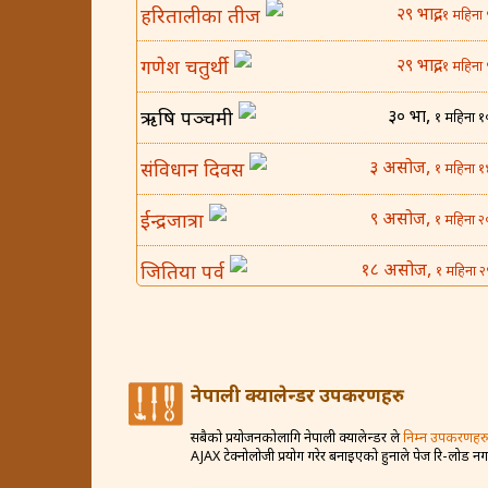
२९ भाद्र,
हरितालीका तीज
१ महिना 
२९ भाद्र,
गणेश चतुर्थी
१ महिना 
३० भाद्र,
ऋषि पञ्चमी
१ महिना १
३ असोज,
संविधान दिवस
१ महिना १
९ असोज,
ईन्द्रजात्रा
१ महिना २
१८ असोज,
जितिया पर्व
१ महिना २
२५ असोज,
घटस्थापना
२ महिना 
४ कार्तिक,
बिजया दशमी
२ महिना १
नेपाली क्यालेन्डर उपकरणहरु
८ कार्तिक,
कोजाग्रत व्रत
२ महिना २
सबैको प्रयोजनकोलागि नेपाली क्यालेन्डर ले
निम्न उपकरणहरु
AJAX टेक्नोलोजी प्रयोग गरेर बनाइएको हुनाले पेज रि-लोड न
१२ कार्तिक,
करवा चौथ
२ महिना २