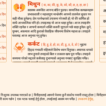
क
मिथुन
९ दिन
( क, का, की, कू, के, को, कौ, छ, ह, हा, छा )
स्वास्थ्य अरूसित आनन्द बाँडेर फुल्छ। सामाजिक कार्यक्रमहरू
अ
प्रभावशाली र महत्त्वपूर्ण मान्छेसँग आफ्नो तालमेल सुधार गर्न
९ दिन
सही मौका हुनेछन्। प्रेम परमेश्वरको उपासना गरेजस्तै हो; यो धेरै धार्मिक हो
क
साथै आध्यात्मिक पनि हो। तपाईंलाई यो आज थाहा हुनेछ। आज तपाईंसँग
० दिन
शक्ति रहनेछ र आफ्नो कमाउने शक्ति कसरी जुटाउने भन्ने थाहा हुनेछ। छुने,
चुम्बन, अंकमाल आदि कुराको वैवाहिक जीवनमा विशेष महत्त्व छ। तपाईंले
म
यसलाई आज अनुभव गर्नु हुनेछ।
४ दिन
ह
कर्कट
( हि, हू, हे, हो, डा, डी, डू, ड़, डे, डो )
भुईंमा
० दिन
हिड्दा गर्भवती महिलाले विशेष ध्यान दिनुपर्छ। अचानक धनको
इ
लाभ हुनाले तपाईंको बिल र तत्काल खर्च पूरा गर्नेछ। तपाईंले
समयमा गरेको मद्दतले कसैलाई दुर्भाग्यको अनुभव गर्नबाट सुरक्षित गर्नेछ।
९ दिन
अचानक आएको रूमानी हावाले तपाईंको आत्मालाई उँभो उठाउनेछ। आफ्नो
इ
घरमा आफ्नो मालिक र वरिष्ठहरूलाई निमन्त्रण गर्ने राम्रो दिन होइन। आज
६ दिन
तपाईंको वैवाहिक जीवनको लागि संगै खाएर शुभ रात्री बिताउने अपेक्षित छ।
भ
शिंह
( म, मा, मी, मू, मे, मो, मौ, मं, ट, टा, टी़, टू, टो )
६ दिन
ड
तपाईंको हंसमुख स्वभावले अरूलाई खुसी राख्नेछ। घरेलू
घरधन्दामा आफ्नी पत्नीलाई उनको कार्यभार कम गर्न सहयोग
० दिन
गर्नुहोस्। यसले साझेदारी र आनन्दको लागि प्रोत्साहन दिनेछ। नयाँ प्रेम जडान
नि:शुल्क उपलब्ध गराएको छ | यिनीहरुलाई आफ्नो पेजमा कुनै संकोच नमानी राख्नु होला | यिनीहरुमा 
बह
गठन गर्ने सम्भावना बलियो हुनेछ तर व्यक्तिगत र गोप्य जानकारी प्रकट
गरी काम गर्छन | एक पटक चलाई हेर्नु होला , तपाईंलाई अवस्य मन पर्नेछ |
उपकरण हेर्नुस्..
नगर्नुहोस्। आज तपाईंले प्राप्त गरेको ज्ञानले साथीहरूसँग सामना गर्न
४ दिन