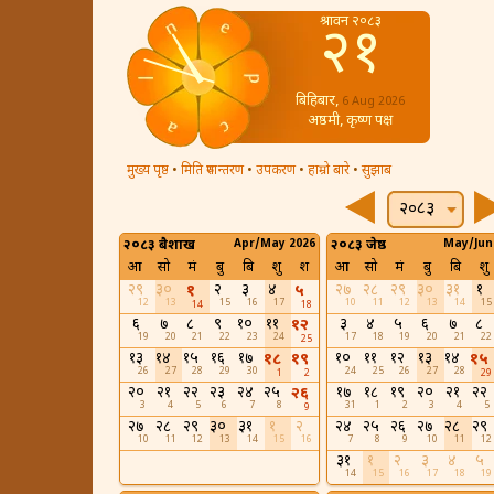
श्रावन २०८३
२१
बिहिबार,
6 Aug 2026
अष्ठमी, कृष्ण पक्ष
मुख्य पृष्ठ
•
मिति रुपान्तरण
•
उपकरण
•
हाम्रो बारे
•
सुझाब
२०८३
२०८३ बैशाख
Apr/May 2026
२०८३ जेष्ठ
May/Jun
आ
सो
मं
बु
बि
शु
श
आ
सो
मं
बु
बि
शु
२९
३०
२
३
४
२७
२८
२९
३०
३१
१
१
५
12
13
15
16
17
10
11
12
13
14
15
14
18
६
७
८
९
१०
११
३
४
५
६
७
८
१२
19
20
21
22
23
24
17
18
19
20
21
22
25
१३
१४
१५
१६
१७
१०
११
१२
१३
१४
१८
१९
१५
26
27
28
29
30
24
25
26
27
28
1
2
29
२०
२१
२२
२३
२४
२५
१७
१८
१९
२०
२१
२२
२६
3
4
5
6
7
8
31
1
2
3
4
5
9
२७
२८
२९
३०
३१
१
२
२४
२५
२६
२७
२८
२९
10
11
12
13
14
15
16
7
8
9
10
11
12
३१
१
२
३
४
५
14
15
16
17
18
19