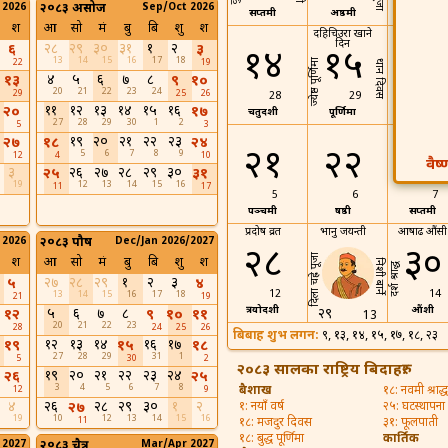
 2026
२०८३ असोज
Sep/Oct 2026
सप्तमी
अष्ठमी
नवमी
श
आ
सो
मं
बु
बि
शु
श
दहिचिउरा खाने
दिन
२८
२९
३०
३१
१
२
६
३
१४
१५
१६
13
14
15
16
17
18
ज्येष्ठ पूर्णिमा
22
19
धान दिवस
४
५
६
७
८
१३
९
१०
20
21
22
23
24
29
25
26
28
29
30
११
१२
१३
१४
१५
१६
२०
१७
चतुर्दशी
पूर्णिमा
प्रतिपदा
27
28
29
30
1
2
5
3
अष्टमी व्रत
१९
२०
२१
२२
२३
२७
१८
२४
२१
२२
२३
5
6
7
8
9
12
4
10
वैष
३
२६
२७
२८
२९
३०
२५
३१
19
12
13
14
15
16
11
17
5
6
7
पञ्चमी
षष्ठी
सप्तमी
प्रदोष व्रत
भानु जयन्ती
आषाढ औंसी
 2026
२०८३ पौष
Dec/Jan 2026/2027
२८
३०
दिला चह्रे पूजा
श
आ
सो
मं
बु
बि
शु
श
निशी बार्ने
दर्श श्राद्ध
२७
२८
२९
१
२
३
५
४
12
14
13
14
15
16
17
18
21
19
त्रयोदशी
औंशी
५
६
७
८
२९
१२
९
१०
११
13
20
21
22
23
28
24
25
26
बिबाह शुभ लगन:
९, १३, १४, १५, १७, १८, २
१२
१३
१४
१६
१७
१९
१५
१८
27
28
29
31
1
5
30
2
२०८३ सालका राष्ट्रिय बिदाहरु:
१९
२०
२१
२२
२३
२४
२६
२५
3
4
5
6
7
8
बैशाख
१८: नवमी श्राद्ध
12
9
४
२६
२८
२९
३०
१
२
२७
१: नयाँ वर्ष
२५: घटस्थापना
19
10
12
13
14
15
16
11
१८: मजदुर दिवस
३१: फूलपाती
१८: बुद्ध पूर्णिमा
कार्तिक
 2027
२०८३ चैत्र
Mar/Apr 2027