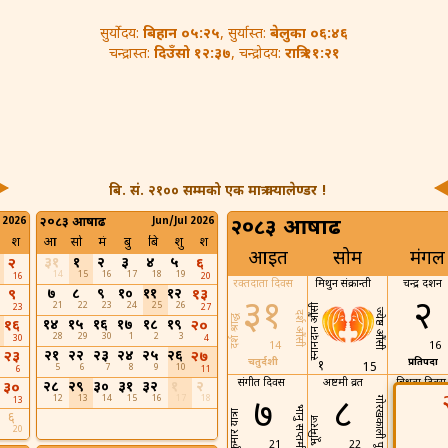
बिहान ०५:२५
बेलुका ०६:४६
सुर्योदय:
, सुर्यास्त:
दिउँसो १२:३७
रात्रि ११:२१
चन्द्रास्त:
, चन्द्रोदय:
बि. सं. २१०० सम्मको एक मात्र क्यालेण्डर !
 2026
२०८३ आषाढ
Jun/Jul 2026
२०८३ आषाढ
श
आ
सो
मं
बु
बि
शु
श
आइत
सोम
मंगल
३१
१
२
३
४
५
२
६
14
15
16
17
18
19
16
20
रक्तदाता दिवस
मिथुन संक्रान्ती
चन्द्र दर्शन
७
८
९
१०
११
१२
९
१३
३१
२
21
22
23
24
25
26
23
27
स्नानदान औंसी
ज्येष्ठ औंसी
दर्श औंसी
दर्श श्राद्ध
१४
१५
१६
१७
१८
१९
१६
२०
28
29
30
1
2
3
30
4
14
16
२१
२२
२३
२४
२५
२६
२३
२७
चतुर्दशी
प्रतिपदा
१
15
5
6
7
8
9
10
6
11
संगीत दिवस
अष्टमी व्रत
बिधुवा दिव
२८
२९
३०
३१
३२
१
२
३०
12
13
14
15
16
17
18
७
८
९
13
गोरखकाली पूजा
भानु सप्तमी
कुमार यात्रा
६
भूमिरज
20
21
22
23