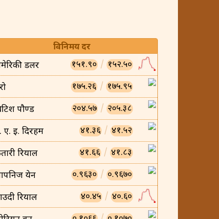
विनिमय दर
१५१.९०
/
१५२.५०
मेरिकी डलर
१७५.२६
/
१७५.९५
रो
२०४.५७
/
२०५.३८
्रिटिश पौण्ड
४१.३६
/
४१.५२
ु. ए. इ. दिरहम
४१.६६
/
४१.८३
तारी रियाल
०.९६३०
/
०.९६७०
ापनिज येन
४०.४५
/
४०.६०
ाउदी रियाल
०.१०६६
/
०.१०७०