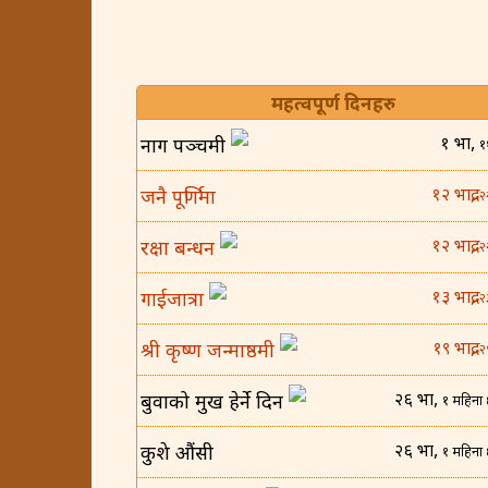
महत्वपूर्ण दिनहरु
१ भाद्र,
नाग पञ्चमी
१
१२ भाद्र,
जनै पूर्णिमा
२
१२ भाद्र,
रक्षा बन्धन
२
१३ भाद्र,
गाईजात्रा
२
१९ भाद्र,
श्री कृष्ण जन्माष्ठमी
२
२६ भाद्र,
बुवाको मुख हेर्ने दिन
१ महिना 
२६ भाद्र,
कुशे औंसी
१ महिना 