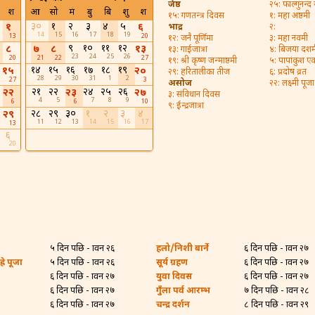
जेष्ठ
२५: फाल्गुनन्द
श
आ
सो
मं
बु
बि
शु
श
१५: गणतन्त्र दिवस
१: महा अष्ठमी
३०
१
२
३
४
५
१
६
भाद्र
२:
14
15
16
17
18
19
13
20
१२: जनै पूर्णिमा
३: महा नवमी
९
१०
११
१२
८
७
८
१३
१३: गाईजात्रा
४: बिजया दशम
23
24
25
26
20
21
22
27
१९: श्री कृष्ण जन्माष्ठमी
५: पापांकुश ए
१४
१५
१६
१७
१८
१९
१५
२०
२९: हरितालीका तीज
६: प्रदोष व्रत
28
29
30
31
1
2
27
3
असोज
२२: लक्ष्मी पूजा
२१
२२
२४
२५
२६
२२
२३
२७
३: संविधान दिवस
4
5
7
8
9
6
6
10
९: ईन्द्रजात्रा
२८
२९
३०
१
२
३
४
२९
11
12
13
14
15
16
17
13
६
20
५ दिन पछि - श्रावन २६
हलो/निशी बार्ने
६ दिन पछि - श्रावन २७
्रे पूजा
५ दिन पछि - श्रावन २६
सूर्य ग्रहण
६ दिन पछि - श्रावन २७
६ दिन पछि - श्रावन २७
युवा दिवस
६ दिन पछि - श्रावन २७
६ दिन पछि - श्रावन २७
गुँला पर्व आरम्भ
७ दिन पछि - श्रावन २८
६ दिन पछि - श्रावन २७
चन्द्र दर्शन
८ दिन पछि - श्रावन २९