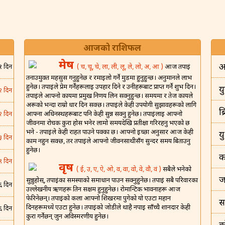
आजको राशिफल
मेष
अ
( च, चू, चे, ला, ली, लू, ले, लो, अ, आ )
आज तपाईं
१ दिन
तनाउमुक्त महसुस गर्नुहुनेछ र रमाइलो गर्ने मुडमा हुनुहुन्छ। अनुमानले लाभ
हुनेछ। तपाईंले प्रेम गर्नेहरूलाई उपहार दिने र उनीहरूबाट प्राप्त गर्ने शुभ दिन।
यु
२ दिन
तपाईंले आफ्नो कार्यमा प्रमुख निर्णय लिन सक्नुहुन्छ। समयमा र तेज कार्यले
अरूको भन्दा राम्रो धार दिन सक्छ। तपाईंले केही उपयोगी सुझावहरूको लागि
ब
आफ्ना अधिनस्थहरूबाट पनि केही सुन्न सक्नु हुनेछ। तपाईंलाई आफ्नो
२ दिन
जीवनमा रोचक कुरा होस भनेर लामो समयदेखि प्रतीक्षा गरिरहनु भएको छ
भने - तपाईंले केही राहत पाउने पक्का छ। आफ्नो इच्छा अनुसार आज केही
य
३ दिन
काम नहुन सक्छ, तर तपाईंले आफ्नो जीवनसाथीसँग सुन्दर समय बिताउनु
हुनेछ।
क
९ दिन
वृष
( ई, उ, ए, ऐ, ओ, व, वा, वो, वे, वौ, वं )
सबैले भनेको
ज
सुन्नुहोस्, तपाईंका समस्याको समाधान पाउन सक्नुहुनेछ। तपाईं सबै परिवारका
६ दिन
उल्लेखनीय ऋणहरू तिर्न सक्षम हुनुहुनेछ। रोमान्टिक भावनाहरू आज
फेरिनेछन्। तपाईंको कला आफ्नो शिखरमा पुगेको यो एउटा महान
स
दिनहरूमध्ये एउटा हुनेछ। तपाईंको जोडीले थाहै नपाई साँच्चै शानदार केही
६ दिन
कुरा गर्नेछन् जुन अविस्मरणीय हुनेछ।