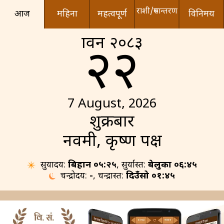
राशी/रुपान्तरण
आज
महिना
महत्वपूर्ण
विनिमय
श्रावन २०८३
२२
7 August, 2026
शुक्रबार
नवमी, कृष्ण पक्ष
सुर्योदय:
बिहान ०५:२५
, सुर्यास्त:
बेलुका ०६:४५
चन्द्रोदय:
-
, चन्द्रास्त:
दिउँसो ०१:४५