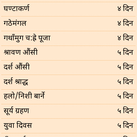
घण्टाकर्ण
४ दिन
गठेमंगल
४ दिन
गथाँमुग च:ह्रे पूजा
४ दिन
श्रावण औंसी
५ दिन
दर्श औंसी
५ दिन
दर्श श्राद्ध
५ दिन
हलो/निशी बार्ने
५ दिन
सूर्य ग्रहण
५ दिन
युवा दिवस
५ दिन