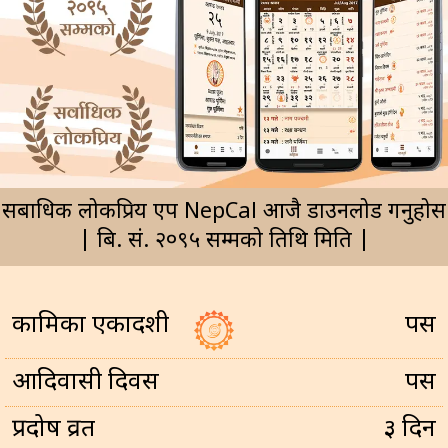
सर्बाधिक लोकप्रिय एप NepCal आजै डाउनलोड गर्नुहोस
| बि. सं. २०९५ सम्मको तिथि मिति |
कामिका एकादशी
पर्सि
आदिवासी दिवस
पर्सि
प्रदोष व्रत
३ दिन