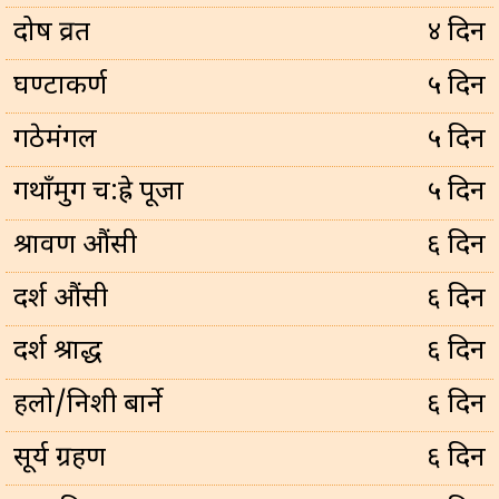
प्रदोष व्रत
४ दिन
घण्टाकर्ण
५ दिन
गठेमंगल
५ दिन
गथाँमुग च:ह्रे पूजा
५ दिन
श्रावण औंसी
६ दिन
दर्श औंसी
६ दिन
दर्श श्राद्ध
६ दिन
हलो/निशी बार्ने
६ दिन
सूर्य ग्रहण
६ दिन