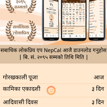
सर्बाधिक लोकप्रिय एप NepCal आजै डाउनलोड गर्नुहोस
| बि. सं. २०९५ सम्मको तिथि मिति |
गोरखकाली पूजा
आज
कामिका एकादशी
३ दिन
आदिवासी दिवस
३ दिन