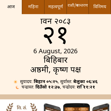
राशी/रुपान्तरण
आज
महिना
महत्वपूर्ण
विनिमय
श्रावन २०८३
२१
6 August, 2026
बिहिबार
अष्ठमी, कृष्ण पक्ष
सुर्योदय:
बिहान ०५:२५
, सुर्यास्त:
बेलुका ०६:४६
चन्द्रास्त:
दिउँसो १२:३७
, चन्द्रोदय:
रात्रि ११:२१