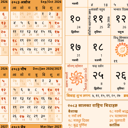
 2026
२०८३ असोज
Sep/Oct 2026
नवमी
४
५
18
श
आ
सो
मं
बु
बि
शु
श
संकष्टी चतुर्थी
भन्सार दिव
काँशीमा बडागणेश उत्सव
२८
२९
३०
३१
१
२
६
३
१०
११
१२
13
14
15
16
17
18
22
19
सकट चौथ
४
५
६
७
८
१३
९
१०
20
21
22
23
24
29
25
26
24
25
26
११
१२
१३
१४
१५
१६
२०
१७
द्वितीया
तृतिया
चतुर्थी
27
28
29
30
1
2
5
3
विश्व सिमसा
१९
२०
२१
२२
२३
२७
१८
२४
दिवस
१७
१८
5
6
7
8
9
12
4
10
३
२६
२७
२८
२९
३०
२५
३१
19
12
13
14
15
16
11
17
31
1
नवमी
दशमी
१९
सोनम् ल्होसार
चन्द्र दर्शन
 2026
२०८३ पौष
Dec/Jan 2026/2027
गुप्त नवरात्रि प्रारम्भ
२५
२६
वल्लभ जयन्ती
श
आ
सो
मं
बु
बि
शु
श
२७
२८
२९
१
२
३
५
४
8
9
13
14
15
16
17
18
21
19
द्वितीया
तृतिया
५
६
७
८
२४
१२
९
१०
११
7
20
21
22
23
28
24
25
26
बिबाह शुभ लगन:
४, १२, १५, १९, २०, २७
ब्र
१२
१३
१४
१६
१७
१९
१५
१८
27
28
29
31
1
5
30
2
२०८३ सालका राष्ट्रिय बिदाहरु:
१९
२०
२१
२२
२३
२४
२६
२५
3
4
5
6
7
8
बैशाख
१८: नवमी श्राद्ध
12
9
४
२६
२८
२९
३०
१
२
२७
१: नयाँ वर्ष
२५: घटस्थापना
19
10
12
13
14
15
16
11
१८: मजदुर दिवस
३१: फूलपाती
१८: बुद्ध पूर्णिमा
कार्तिक
 2027
२०८३ चैत्र
Mar/Apr 2027