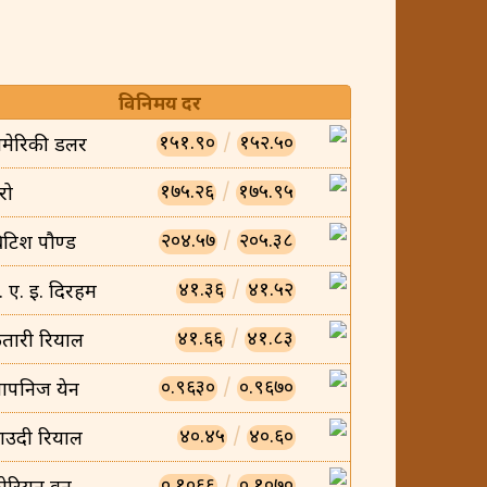
विनिमय दर
१५१.९०
/
१५२.५०
मेरिकी डलर
१७५.२६
/
१७५.९५
रो
२०४.५७
/
२०५.३८
्रिटिश पौण्ड
४१.३६
/
४१.५२
ु. ए. इ. दिरहम
४१.६६
/
४१.८३
तारी रियाल
०.९६३०
/
०.९६७०
ापनिज येन
४०.४५
/
४०.६०
ाउदी रियाल
०.१०६६
/
०.१०७०