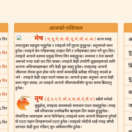
आजको राशिफल
मेष
अ
( च, चू, चे, ला, ली, लू, ले, लो, अ, आ )
आज तपाईं
१ दिन
तनाउमुक्त महसुस गर्नुहुनेछ र रमाइलो गर्ने मुडमा हुनुहुन्छ। अनुमानले लाभ
हुनेछ। तपाईंले प्रेम गर्नेहरूलाई उपहार दिने र उनीहरूबाट प्राप्त गर्ने शुभ दिन।
यु
२ दिन
तपाईंले आफ्नो कार्यमा प्रमुख निर्णय लिन सक्नुहुन्छ। समयमा र तेज कार्यले
अरूको भन्दा राम्रो धार दिन सक्छ। तपाईंले केही उपयोगी सुझावहरूको लागि
ब
आफ्ना अधिनस्थहरूबाट पनि केही सुन्न सक्नु हुनेछ। तपाईंलाई आफ्नो
२ दिन
जीवनमा रोचक कुरा होस भनेर लामो समयदेखि प्रतीक्षा गरिरहनु भएको छ
भने - तपाईंले केही राहत पाउने पक्का छ। आफ्नो इच्छा अनुसार आज केही
य
३ दिन
काम नहुन सक्छ, तर तपाईंले आफ्नो जीवनसाथीसँग सुन्दर समय बिताउनु
हुनेछ।
क
९ दिन
वृष
( ई, उ, ए, ऐ, ओ, व, वा, वो, वे, वौ, वं )
सबैले भनेको
ज
सुन्नुहोस्, तपाईंका समस्याको समाधान पाउन सक्नुहुनेछ। तपाईं
६ दिन
सबै परिवारका उल्लेखनीय ऋणहरू तिर्न सक्षम हुनुहुनेछ।
रोमान्टिक भावनाहरू आज फेरिनेछन्। तपाईंको कला आफ्नो शिखरमा पुगेको
स
यो एउटा महान दिनहरूमध्ये एउटा हुनेछ। तपाईंको जोडीले थाहै नपाई साँच्चै
६ दिन
शानदार केही कुरा गर्नेछन् जुन अविस्मरणीय हुनेछ।