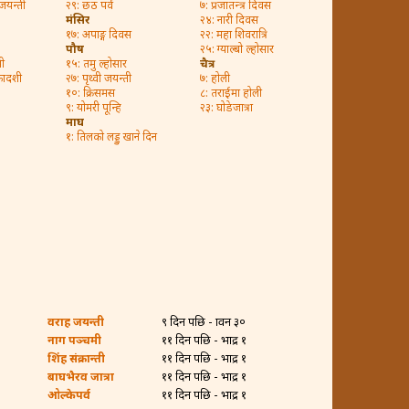
 जयन्ती
२९: छठ पर्व
७: प्रजातन्त्र दिवस
मंसिर
२४: नारी दिवस
१७: अपाङ्ग दिवस
२२: महा शिवरात्रि
पौष
२५: ग्याल्बो ल्होसार
ी
१५: तमु ल्होसार
चैत्र
कादशी
२७: पृथ्वी जयन्ती
७: होली
१०: क्रिसमस
८: तराईमा होली
९: योमरी पून्हि
२३: घोडेजात्रा
माघ
१: तिलको लड्डु खाने दिन
वराह जयन्ती
९ दिन पछि - श्रावन ३०
नाग पञ्चमी
११ दिन पछि - भाद्र १
शिंह संक्रान्ती
११ दिन पछि - भाद्र १
बाघभैरव जात्रा
११ दिन पछि - भाद्र १
ओल्केपर्व
११ दिन पछि - भाद्र १