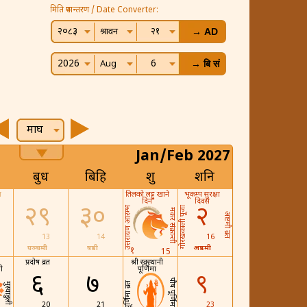
मिति रुपान्तरण / Date Converter:
२०८३
२१
श्रावन
2026
6
Aug
माघ
Jan/Feb 2027
बुध
बिहि
शुक्र
शनि
त
तिलको लड्डु खाने
भूकम्प सुरक्षा
दिन
दिवस
२९
३०
२
उत्तरायण आरम्भ
गोरखकाली पूजा
मकर संक्रान्ती
अष्टमी व्रत
13
14
16
पञ्चमी
षष्ठी
अष्ठमी
१
15
प्रदोष व्रत
श्री स्वस्थानी
ी
पूर्णिमा
६
७
९
पौष पूर्णिमा
पूर्णिमा व्रत
मुस्याडुली
20
21
23