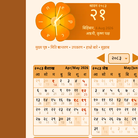
श्रावन २०८३
२१
बिहिबार,
6 Aug 2026
अष्ठमी, कृष्ण पक्ष
मुख्य पृष्ठ
•
मिति रुपान्तरण
•
उपकरण
•
हाम्रो बारे
•
सुझाब
२०८३
२०८३ बैशाख
Apr/May 2026
२०८३ जेष्ठ
May/Jun
आ
सो
मं
बु
बि
शु
श
आ
सो
मं
बु
बि
शु
२९
३०
२
३
४
२७
२८
२९
३०
३१
१
१
५
12
13
15
16
17
10
11
12
13
14
15
14
18
६
७
८
९
१०
११
३
४
५
६
७
८
१२
19
20
21
22
23
24
17
18
19
20
21
22
25
१३
१४
१५
१६
१७
१०
११
१२
१३
१४
१८
१९
१५
26
27
28
29
30
24
25
26
27
28
1
2
29
२०
२१
२२
२३
२४
२५
१७
१८
१९
२०
२१
२२
२६
3
4
5
6
7
8
31
1
2
3
4
5
9
२७
२८
२९
३०
३१
१
२
२४
२५
२६
२७
२८
२९
10
11
12
13
14
15
16
7
8
9
10
11
12
३१
१
२
३
४
५
14
15
16
17
18
19