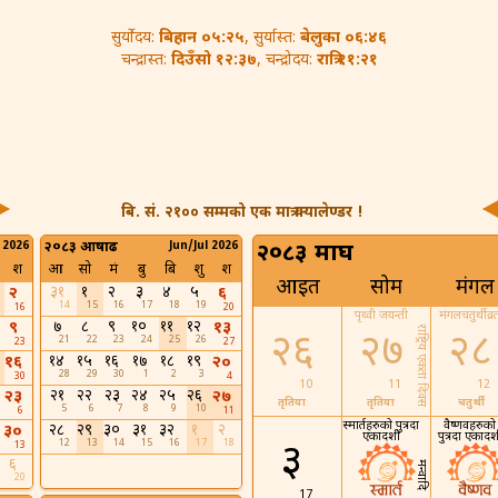
बिहान ०५:२५
बेलुका ०६:४६
सुर्योदय:
, सुर्यास्त:
दिउँसो १२:३७
रात्रि ११:२१
चन्द्रास्त:
, चन्द्रोदय:
बि. सं. २१०० सम्मको एक मात्र क्यालेण्डर !
 2026
२०८३ आषाढ
Jun/Jul 2026
२०८३ माघ
श
आ
सो
मं
बु
बि
शु
श
आइत
सोम
मंगल
३१
१
२
३
४
५
२
६
14
15
16
17
18
19
16
20
पृथ्वी जयन्ती
मंगलचतुर्थी व्र
७
८
९
१०
११
१२
९
१३
राष्ट्रिय एकता दिवस
२६
२७
२८
21
22
23
24
25
26
23
27
१४
१५
१६
१७
१८
१९
१६
२०
28
29
30
1
2
3
30
4
10
11
12
२१
२२
२३
२४
२५
२६
२३
२७
तृतिया
तृतिया
चतुर्थी
5
6
7
8
9
10
6
11
स्मार्तहरुको पुत्रदा
वैष्णवहरुको
२८
२९
३०
३१
३२
१
२
३०
एकादशी
पुत्रदा एकादश
12
13
14
15
16
17
18
३
13
६
मन्वादि
20
17