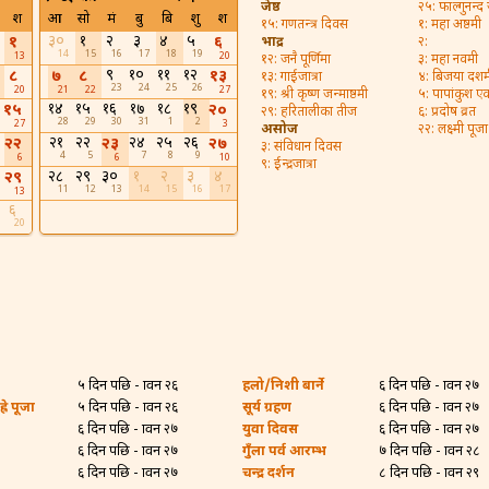
जेष्ठ
२५: फाल्गुनन्द
श
आ
सो
मं
बु
बि
शु
श
१५: गणतन्त्र दिवस
१: महा अष्ठमी
३०
१
२
३
४
५
१
६
भाद्र
२:
14
15
16
17
18
19
13
20
१२: जनै पूर्णिमा
३: महा नवमी
९
१०
११
१२
८
७
८
१३
१३: गाईजात्रा
४: बिजया दशम
23
24
25
26
20
21
22
27
१९: श्री कृष्ण जन्माष्ठमी
५: पापांकुश ए
१४
१५
१६
१७
१८
१९
१५
२०
२९: हरितालीका तीज
६: प्रदोष व्रत
28
29
30
31
1
2
27
3
असोज
२२: लक्ष्मी पूजा
२१
२२
२४
२५
२६
२२
२३
२७
३: संविधान दिवस
4
5
7
8
9
6
6
10
९: ईन्द्रजात्रा
२८
२९
३०
१
२
३
४
२९
11
12
13
14
15
16
17
13
६
20
५ दिन पछि - श्रावन २६
हलो/निशी बार्ने
६ दिन पछि - श्रावन २७
्रे पूजा
५ दिन पछि - श्रावन २६
सूर्य ग्रहण
६ दिन पछि - श्रावन २७
६ दिन पछि - श्रावन २७
युवा दिवस
६ दिन पछि - श्रावन २७
६ दिन पछि - श्रावन २७
गुँला पर्व आरम्भ
७ दिन पछि - श्रावन २८
६ दिन पछि - श्रावन २७
चन्द्र दर्शन
८ दिन पछि - श्रावन २९