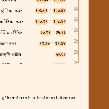
ोरियन वन
१०७.०१
/
१०७.४४
स्ट्रेलियन डलर
१०७.९९
/
१०८.४२
्यानेडियन डलर
३७.११
/
३७.२६
लेसियन रिंगिट
१९.३७
/
१९.४४
ंगकंग डलर
५०.६१
ज्राएलि शकेल
०.००८५
न्डोनेसियन रुपिया
०.००५८
ियतनामिज डोंग
२३.४५
/
२३.५४
्यानिश क्रोन
४०२.८६
/
४०४.४६
कुनै बिज्ञापन छैनन् र भबिस्यमा पनि यस्तै रहने छन् | सबै उपकरणहरु
्रैनी दिनार