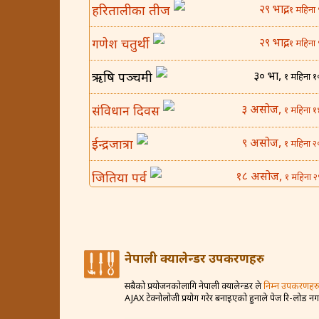
२९ भाद्र,
हरितालीका तीज
१ महिना 
२९ भाद्र,
गणेश चतुर्थी
१ महिना 
३० भाद्र,
ऋषि पञ्चमी
१ महिना १
३ असोज,
संविधान दिवस
१ महिना १
९ असोज,
ईन्द्रजात्रा
१ महिना २
१८ असोज,
जितिया पर्व
१ महिना २
२५ असोज,
घटस्थापना
२ महिना 
४ कार्तिक,
बिजया दशमी
२ महिना १
नेपाली क्यालेन्डर उपकरणहरु
८ कार्तिक,
कोजाग्रत व्रत
२ महिना २
सबैको प्रयोजनकोलागि नेपाली क्यालेन्डर ले
निम्न उपकरणहरु
AJAX टेक्नोलोजी प्रयोग गरेर बनाइएको हुनाले पेज रि-लोड न
१२ कार्तिक,
करवा चौथ
२ महिना २