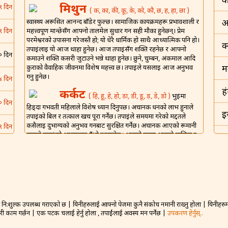
क
मिथुन
९ दिन
( क, का, की, कू, के, को, कौ, छ, ह, हा, छा )
स्वास्थ्य अरूसित आनन्द बाँडेर फुल्छ। सामाजिक कार्यक्रमहरू प्रभावशाली र
अ
महत्त्वपूर्ण मान्छेसँग आफ्नो तालमेल सुधार गर्न सही मौका हुनेछन्। प्रेम
९ दिन
परमेश्वरको उपासना गरेजस्तै हो; यो धेरै धार्मिक हो साथै आध्यात्मिक पनि हो।
क
तपाईंलाई यो आज थाहा हुनेछ। आज तपाईंसँग शक्ति रहनेछ र आफ्नो
० दिन
कमाउने शक्ति कसरी जुटाउने भन्ने थाहा हुनेछ। छुने, चुम्बन, अंकमाल आदि
कुराको वैवाहिक जीवनमा विशेष महत्त्व छ। तपाईंले यसलाई आज अनुभव
म
गर्नु हुनेछ।
४ दिन
ह
कर्कट
( हि, हू, हे, हो, डा, डी, डू, ड़, डे, डो )
भुईंमा
० दिन
हिड्दा गर्भवती महिलाले विशेष ध्यान दिनुपर्छ। अचानक धनको लाभ हुनाले
इ
तपाईंको बिल र तत्काल खर्च पूरा गर्नेछ। तपाईंले समयमा गरेको मद्दतले
कसैलाई दुर्भाग्यको अनुभव गर्नबाट सुरक्षित गर्नेछ। अचानक आएको रूमानी
९ दिन
हावाले तपाईंको आत्मालाई उँभो उठाउनेछ। आफ्नो घरमा आफ्नो मालिक र
इ
वरिष्ठहरूलाई निमन्त्रण गर्ने राम्रो दिन होइन। आज तपाईंको वैवाहिक
६ दिन
जीवनको लागि संगै खाएर शुभ रात्री बिताउने अपेक्षित छ।
भ
शिंह
( म, मा, मी, मू, मे, मो, मौ, मं, ट, टा, टी़, टू, टो )
६ दिन
ड
तपाईंको हंसमुख स्वभावले अरूलाई खुसी राख्नेछ। घरेलू घरधन्दामा आफ्नी
पत्नीलाई उनको कार्यभार कम गर्न सहयोग गर्नुहोस्। यसले साझेदारी र
० दिन
आनन्दको लागि प्रोत्साहन दिनेछ। नयाँ प्रेम जडान गठन गर्ने सम्भावना बलियो
नि:शुल्क उपलब्ध गराएको छ | यिनीहरुलाई आफ्नो पेजमा कुनै संकोच नमानी राख्नु होला | यिनीहरुमा 
बह
हुनेछ तर व्यक्तिगत र गोप्य जानकारी प्रकट नगर्नुहोस्। आज तपाईंले प्राप्त
गरी काम गर्छन | एक पटक चलाई हेर्नु होला , तपाईंलाई अवस्य मन पर्नेछ |
उपकरण हेर्नुस्..
गरेको ज्ञानले साथीहरूसँग सामना गर्न तपाईंलाई सहारा दिन सक्छ। तपाईंको
४ दिन