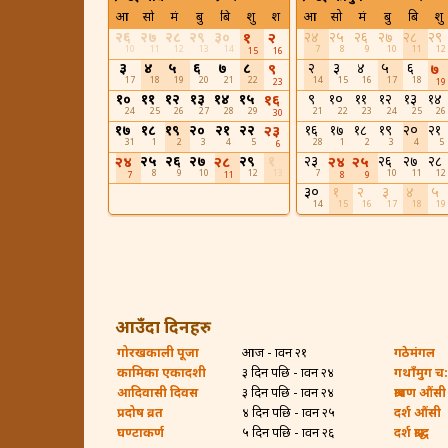
आ
सो
मं
बु
बि
शु
श
आ
सो
मं
बु
बि
शु
२६
२७
२८
२९
३०
२४
२५
२६
२७
२८
२९
१
२
10
11
12
13
14
7
8
9
10
11
12
15
16
३
४
५
६
७
८
२
३
४
५
६
९
७
17
18
19
20
21
22
14
15
16
17
18
23
19
१०
११
१२
१३
१४
१५
९
१०
११
१२
१३
१४
१६
24
25
26
27
28
29
21
22
23
24
25
26
30
१७
१८
१९
२०
२१
२२
१६
१७
१८
१९
२०
२१
२३
31
1
2
3
4
5
28
1
2
3
4
5
6
२५
२६
२७
२९
१
२३
२६
२७
२८
२४
२८
२४
२५
8
9
10
12
13
7
10
11
12
7
11
8
9
३०
१
२
३
४
५
14
15
16
17
18
19
आउँदा दिनहरु
गोरखकाली पूजा
आज - श्रावन २१
गठेमंगल
कामिका एकादशी
३ दिन पछि - श्रावन २४
गथाँमुग च:ह
आदिवासी दिवस
३ दिन पछि - श्रावन २४
श्रावण औंसी
प्रदोष व्रत
४ दिन पछि - श्रावन २५
दर्श औंसी
घण्टाकर्ण
५ दिन पछि - श्रावन २६
दर्श श्राद्ध