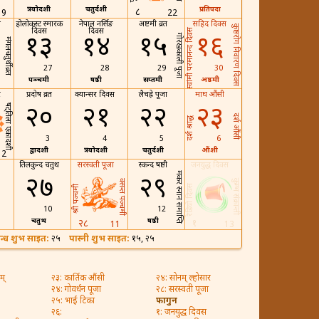
त्रयोदशी
चतुर्दशी
प्रतिपदा
८
19
22
स
होलोकस्ट स्मारक
नेपाल नर्सिङ
अष्टमी व्रत
सहिद दिवस
कुष्ठरोग निवारण दिवस
दिवस
दिवस
स्वांमी परमानन्द दिवस
१३
१४
१५
१६
गोरखकाली पूजा
मंगलचतुर्थी व्रत
27
28
29
30
पञ्चमी
षष्ठी
सप्तमी
अष्ठमी
र
प्रदोष व्रत
क्यान्सर दिवस
लैचह्रे पूजा
माघ औंसी
२०
२१
२२
२३
षट्तिला एकादशी
दर्श औंसी
दर्श श्राद्ध
3
4
5
6
द्वादशी
त्रयोदशी
चतुर्दशी
औंशी
2
तिलकुन्द चतुर्थी
सरस्वती पूजा
स्कन्द षष्ठी
जनयुद्ध दिवस
मकर स्नान समाप्ति
२७
२९
वसन्त पञ्चमी
कुम्भ संक्रान्ती
रेडियो दिवस
श्री पञ्चमी
10
12
चतुर्थी
षष्ठी
२८
१
11
13
तबन्ध शुभ साइत:
२५
पास्नी शुभ साइत:
१५, २५
म्
२३: कार्तिक औंसी
२४: सोनम् ल्होसार
२४: गोवर्धन पूजा
२८: सरस्वती पूजा
२५: भाई टिका
फागुन
२६:
१: जनयुद्ध दिवस