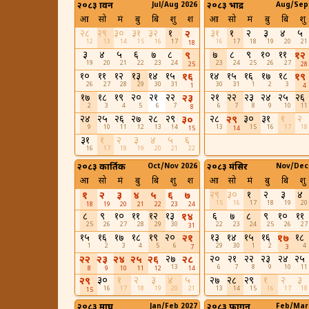
२०८३ श्रावन
Jul/Aug 2026
२०८३ भाद्र
Aug/Sep
आ
सो
मं
बु
बि
शु
श
आ
सो
मं
बु
बि
शु
२८
२९
३०
३१
३२
१
३१
१
२
३
४
५
२
12
13
14
15
16
17
16
17
18
19
20
21
18
३
४
५
६
७
८
७
८
९
१०
११
९
१२
19
20
21
22
23
24
23
24
25
26
27
25
28
१०
११
१२
१३
१४
१५
१४
१५
१६
१७
१८
१६
१९
26
27
28
29
30
31
30
31
1
2
3
1
4
१७
१८
१९
२०
२१
२२
२१
२२
२३
२४
२५
२६
२३
2
3
4
5
6
7
6
7
8
9
10
11
8
२४
२५
२६
२७
२८
२९
२८
३०
३१
१
२
३०
२९
9
10
11
12
13
14
13
15
16
17
18
15
14
३१
१
२
३
४
५
६
16
17
18
19
20
21
22
२०८३ कार्तिक
Oct/Nov 2026
२०८३ मंसिर
Nov/Dec
आ
सो
मं
बु
बि
शु
श
आ
सो
मं
बु
बि
शु
२९
३०
१
२
३
४
१
२
३
४
५
६
७
15
16
17
18
19
20
18
19
20
21
22
23
24
८
९
१०
११
१२
१३
६
७
८
९
१०
११
१४
25
26
27
28
29
30
22
23
24
25
26
27
31
१५
१६
१७
१८
१९
२०
१३
१४
१५
१६
१८
२१
१७
1
2
3
4
5
6
29
30
1
2
4
7
3
२७
२०
२१
२२
२३
२४
२५
२२
२३
२४
२५
२६
२८
13
6
7
8
9
10
11
8
9
10
11
12
14
३०
१
२
३
४
५
२७
२८
२९
१
२
३
२९
16
17
18
19
20
21
13
14
15
16
17
18
15
२०८३ माघ
Jan/Feb 2027
२०८३ फागुन
Feb/Mar