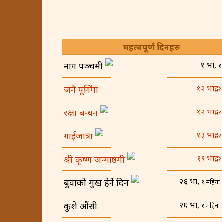
महत्वपूर्ण दिनहरु
१ भाद्र,
नाग पञ्चमी
१
१२ भाद्र,
जनै पूर्णिमा
२
१२ भाद्र,
रक्षा बन्धन
२
१३ भाद्र,
गाईजात्रा
२
१९ भाद्र,
श्री कृष्ण जन्माष्ठमी
२
२६ भाद्र,
बुवाको मुख हेर्ने दिन
१ महिना 
२६ भाद्र,
कुशे औंसी
१ महिना 