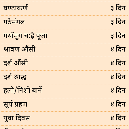
घण्टाकर्ण
३ दिन
गठेमंगल
३ दिन
गथाँमुग च:ह्रे पूजा
३ दिन
श्रावण औंसी
४ दिन
दर्श औंसी
४ दिन
दर्श श्राद्ध
४ दिन
हलो/निशी बार्ने
४ दिन
सूर्य ग्रहण
४ दिन
युवा दिवस
४ दिन