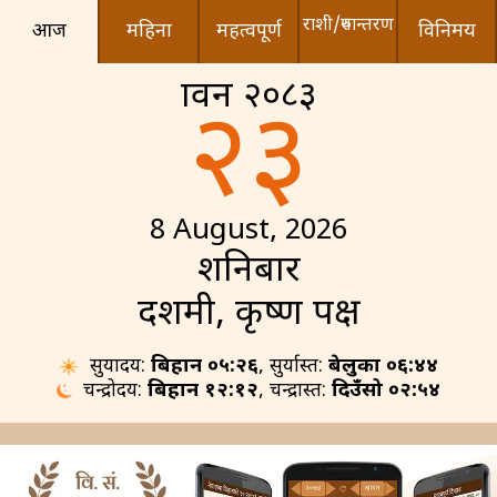
राशी/रुपान्तरण
आज
महिना
महत्वपूर्ण
विनिमय
श्रावन २०८३
२३
8 August, 2026
शनिबार
दशमी, कृष्ण पक्ष
सुर्योदय:
बिहान ०५:२६
, सुर्यास्त:
बेलुका ०६:४४
चन्द्रोदय:
बिहान १२:१२
, चन्द्रास्त:
दिउँसो ०२:५४